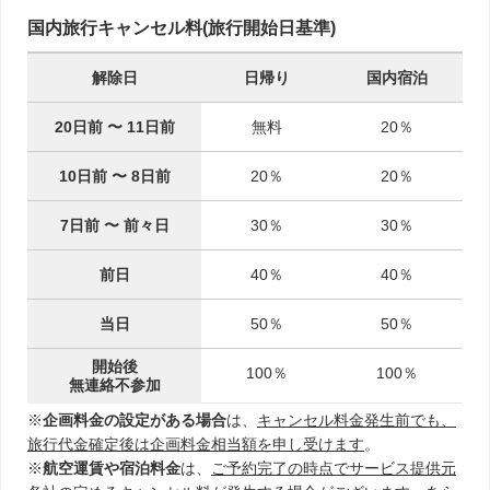
国内旅行キャンセル料(旅行開始日基準)
解除日
日帰り
国内宿泊
20日前
〜
11日前
無料
20％
10日前
〜
8日前
20％
20％
7日前
〜
前々日
30％
30％
前日
40％
40％
当日
50％
50％
開始後
100％
100％
無連絡不参加
※
企画料金の設定がある場合
は、
キャンセル料金発生前でも、
旅行代金確定後は企画料金相当額を申し受けます
。
※
航空運賃や宿泊料金
は、
ご予約完了の時点でサービス提供元