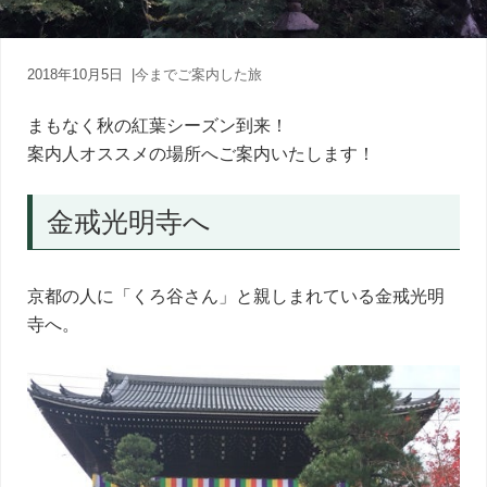
内
人
が
あ
2018年10月5日
|
今までご案内した旅
な
た
まもなく秋の紅葉シーズン到来！
に
案内人オススメの場所へご案内いたします！
寄
り
添
金戒光明寺へ
う
癒
し
の
京都の人に「くろ谷さん」と親しまれている金戒光明
旅
寺へ。