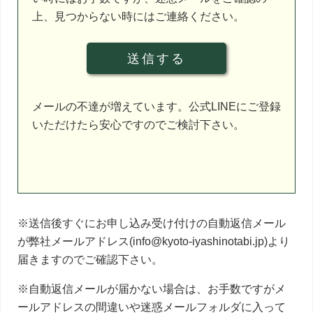
空
上、見つからない時にはご連絡ください。
の
ま
ま
に
し
メールの不達が増えています。公式LINEにご登録
て
いただけたら安心ですのでご検討下さい。
く
だ
さ
い。
※送信後すぐにお申し込み受け付けの自動返信メール
が弊社メールアドレス(info@kyoto-iyashinotabi.jp)より
届きますのでご確認下さい。
※自動返信メールが届かない場合は、お手数ですがメ
ールアドレスの間違いや迷惑メールフォルダに入って