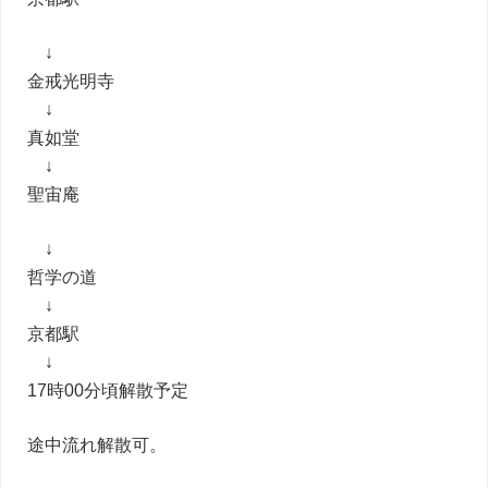
↓
金戒光明寺
↓
真如堂
↓
聖宙庵
↓
哲学の道
↓
京都駅
↓
17時00分頃解散予定
途中流れ解散可。