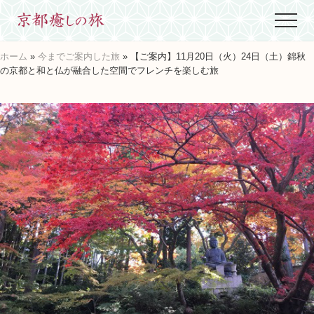
Menu
Skip
Skip
Skip
Menu
to
to
to
世
main
primary
footer
界
ホーム
»
今までご案内した旅
» 【ご案内】11月20日（火）24日（土）錦秋
content
sidebar
に
の京都と和と仏が融合した空間でフレンチを楽しむ旅
た
っ
た
ひ
と
つ、
京
都
生
ま
れ
京
都
育
ち
の
案