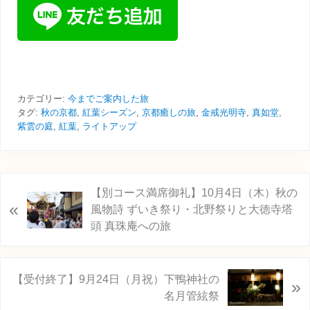
カテゴリー:
今までご案内した旅
タグ:
秋の京都
,
紅葉シーズン
,
京都癒しの旅
,
金戒光明寺
,
真如堂
,
紫雲の庭
,
紅葉
,
ライトアップ
前
【別コース満席御礼】10月4日（木）秋の
«
の
風物詩 ずいき祭り・北野祭りと大徳寺塔
投
頭 真珠庵への旅
稿
:
次
【受付終了】9月24日（月祝）下鴨神社の
»
の
名月管絃祭
投