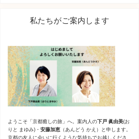
稿
最
:
私たちがご案内します
初
の
サ
イ
ド
バ
ー
ようこそ「京都癒しの旅」へ。案内人の
下戸 眞由美
(お
りと まゆみ)・
安藤加恵
（あんどう かえ）と申します。
京都の友人に会いに行くような気持ちでお越しくださ