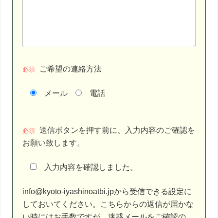
ご希望の連絡方法
必須
メール
電話
こ
送信ボタンを押す前に、入力内容のご確認を
の
必須
お願い致します。
フ
ィ
入力内容を確認しました。
ー
ル
info@kyoto-iyashinoatbi.jpから受信できる設定に
ド
しておいてください。こちらからの返信が届かな
は
い時にはお手数ですが、迷惑メールをご確認の