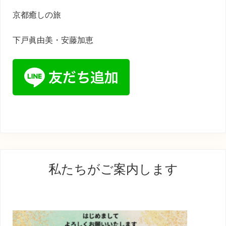
京都癒しの旅
下戸眞由美・安藤加恵
最
私たちがご案内します
初
の
サ