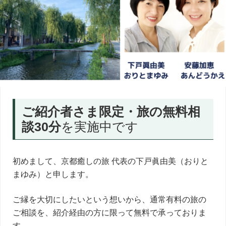
内
人
が
あ
な
た
に
寄
り
添
う
ご紹介者さま限定・旅の無料相
癒
し
談30分
を実施中です
の
旅
初めまして、京都癒しの旅 代表の下戸眞由美（おりと
まゆみ）と申します。
ご縁を大切にしたいという想いから、通常有料の旅の
ご相談を、紹介経由の方に限って無料で承っておりま
す。