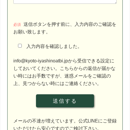
こ
送信ボタンを押す前に、入力内容のご確認を
の
必須
お願い致します。
フ
ィ
入力内容を確認しました。
ー
ル
info@kyoto-iyashinoatbi.jpから受信できる設定に
ド
しておいてください。こちらからの返信が届かな
は
い時にはお手数ですが、迷惑メールをご確認の
空
上、見つからない時にはご連絡ください。
の
ま
ま
に
し
メールの不達が増えています。公式LINEにご登録
て
いただけたら安心ですのでご検討下さい。