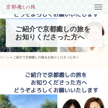
Menu
Skip
Skip
Skip
Menu
to
to
to
世
main
primary
footer
界
content
sidebar
に
た
ご紹介で京都癒しの旅を
っ
お知りくださった方へ
た
ひ
と
つ、
京
ホーム
» ご紹介で京都癒しの旅をお知りくださった方へ
都
生
ま
れ
京
都
育
ち
の
案