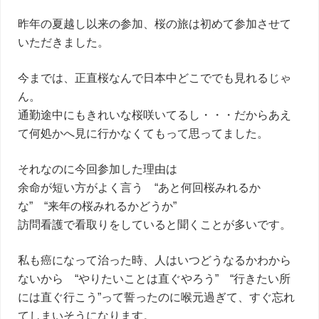
昨年の夏越し以来の参加、桜の旅は初めて参加させて
いただきました。
今までは、正直桜なんで日本中どこででも見れるじゃ
ん。
通勤途中にもきれいな桜咲いてるし・・・だからあえ
て何処かへ見に行かなくてもって思ってました。
それなのに今回参加した理由は
余命が短い方がよく言う “あと何回桜みれるか
な” “来年の桜みれるかどうか”
訪問看護で看取りをしていると聞くことが多いです。
私も癌になって治った時、人はいつどうなるかわから
ないから “やりたいことは直ぐやろう” “行きたい所
には直ぐ行こう”って誓ったのに喉元過ぎて、すぐ忘れ
てしまいそうになります。