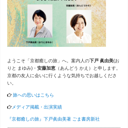
イ
ド
バ
ー
ようこそ「京都癒しの旅」へ。案内人の
下戸 眞由美
(お
りと まゆみ)・
安藤加恵
（あんどう かえ）と申します。
京都の友人に会いに行くような気持ちでお越しくださ
い。
旅への思いはこちら
メディア掲載・出演実績
『京都癒しの旅』下戸眞由美著 ごま書房新社