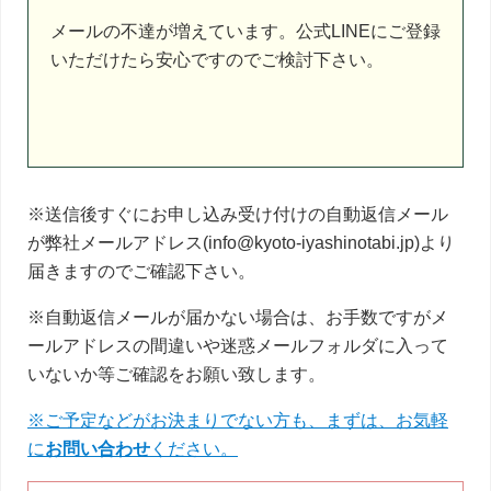
し
メールの不達が増えています。公式LINEにご登録
て
いただけたら安心ですのでご検討下さい。
く
だ
さ
い。
※送信後すぐにお申し込み受け付けの自動返信メール
が弊社メールアドレス(info@kyoto-iyashinotabi.jp)より
届きますのでご確認下さい。
※自動返信メールが届かない場合は、お手数ですがメ
ールアドレスの間違いや迷惑メールフォルダに入って
いないか等ご確認をお願い致します。
※ご予定などがお決まりでない方も、まずは、お気軽
に
お問い合わせ
ください。