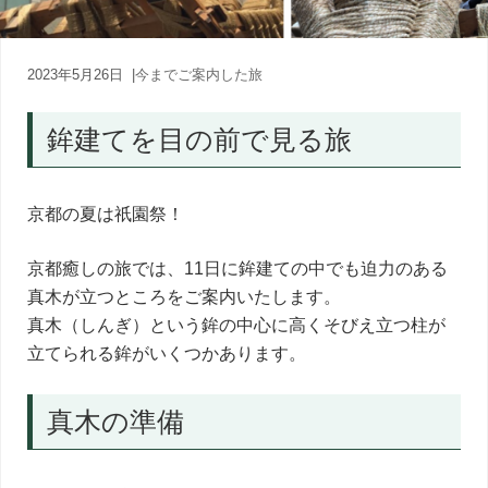
内
人
が
あ
2023年5月26日
|
今までご案内した旅
な
た
鉾建てを目の前で見る旅
に
寄
り
添
京都の夏は祇園祭！
う
癒
し
京都癒しの旅では、11日に鉾建ての中でも迫力のある
の
真木が立つところをご案内いたします。
旅
真木（しんぎ）という鉾の中心に高くそびえ立つ柱が
立てられる鉾がいくつかあります。
真木の準備