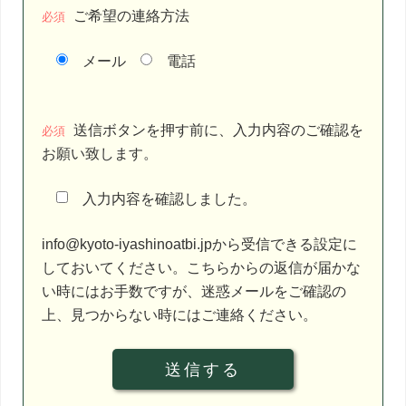
ご希望の連絡方法
必須
メール
電話
こ
送信ボタンを押す前に、入力内容のご確認を
の
必須
お願い致します。
フ
ィ
入力内容を確認しました。
ー
ル
info@kyoto-iyashinoatbi.jpから受信できる設定に
ド
しておいてください。こちらからの返信が届かな
は
い時にはお手数ですが、迷惑メールをご確認の
空
上、見つからない時にはご連絡ください。
の
ま
ま
に