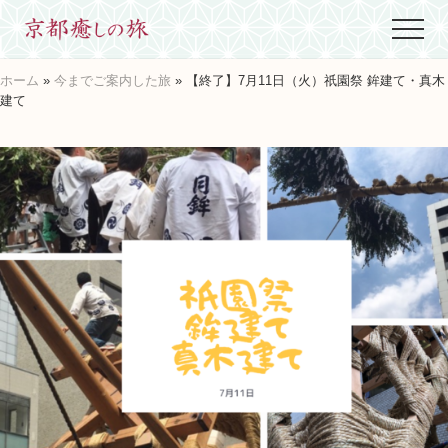
Menu
Skip
Skip
Skip
Menu
to
to
to
世
main
primary
footer
界
ホーム
»
今までご案内した旅
» 【終了】7月11日（火）祇園祭 鉾建て・真木
content
sidebar
に
建て
た
っ
た
ひ
と
つ、
京
都
生
ま
れ
京
都
育
ち
の
案