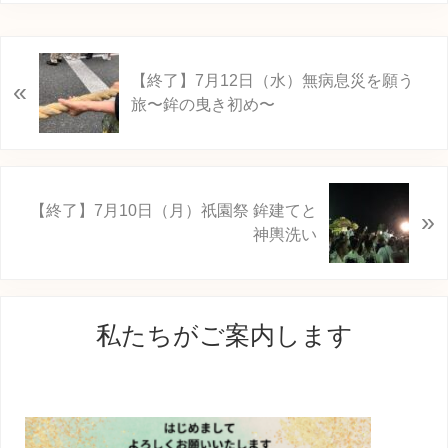
前
【終了】7月12日（水）無病息災を願う
«
の
旅〜鉾の曳き初め〜
投
稿
:
次
【終了】7月10日（月）祇園祭 鉾建てと
»
の
神輿洗い
投
稿
:
最
私たちがご案内します
初
の
サ