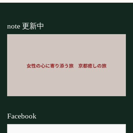
Footer
note 更新中
Facebook