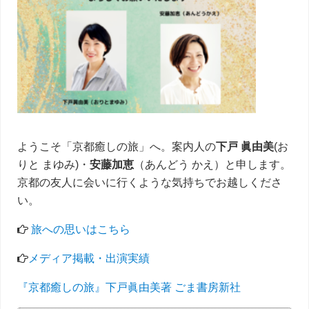
イ
ド
バ
ー
ようこそ「京都癒しの旅」へ。案内人の
下戸 眞由美
(お
りと まゆみ)・
安藤加恵
（あんどう かえ）と申します。
京都の友人に会いに行くような気持ちでお越しくださ
い。
旅への思いはこちら
メディア掲載・出演実績
『京都癒しの旅』下戸眞由美著 ごま書房新社