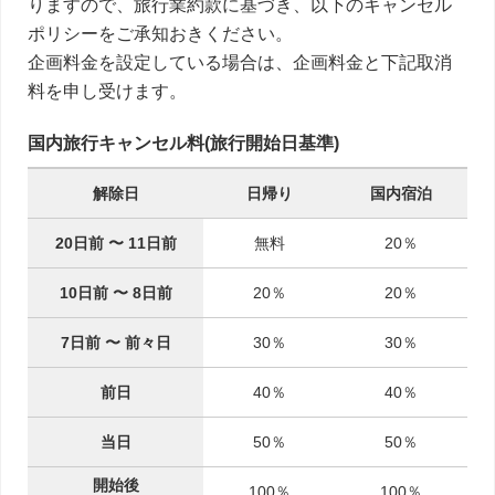
りますので、旅行業約款に基づき、以下のキャンセル
ポリシーをご承知おきください。
企画料金を設定している場合は、企画料金と下記取消
料を申し受けます。
国内旅行キャンセル料(旅行開始日基準)
解除日
日帰り
国内宿泊
20日前
〜
11日前
無料
20％
10日前
〜
8日前
20％
20％
7日前
〜
前々日
30％
30％
前日
40％
40％
当日
50％
50％
開始後
100％
100％