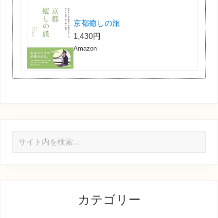
京都癒しの旅
1,430円
Amazon
サ
イ
ト
内
を
カテゴリー
検
索...