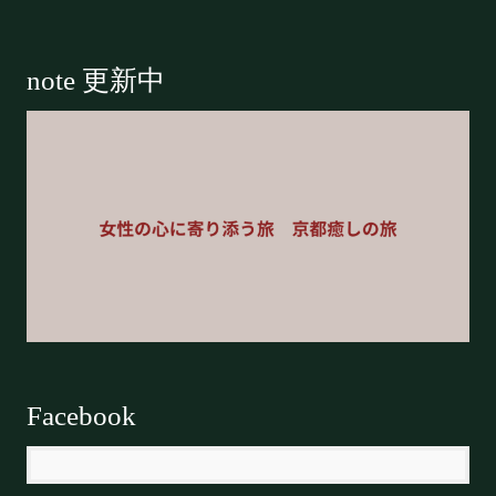
Footer
note 更新中
Facebook