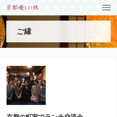
Menu
Skip
Skip
Skip
Menu
to
to
to
世
main
primary
footer
界
content
sidebar
に
た
ご縁
っ
た
ひ
と
つ、
京
都
生
ま
れ
京
都
育
ち
の
案
京都の町家でランチ交流会