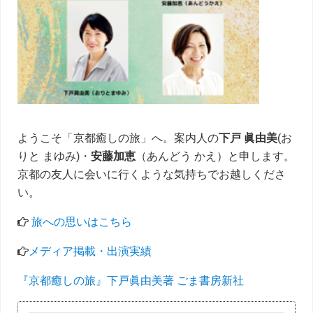
ド
バ
ー
ようこそ「京都癒しの旅」へ。案内人の
下戸 眞由美
(お
りと まゆみ)・
安藤加恵
（あんどう かえ）と申します。
京都の友人に会いに行くような気持ちでお越しくださ
い。
旅への思いはこちら
メディア掲載・出演実績
『京都癒しの旅』下戸眞由美著 ごま書房新社