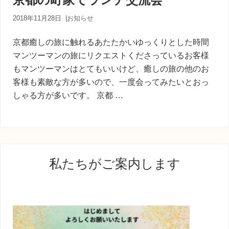
内
人
2018年11月28日
|
お知らせ
が
あ
京都癒しの旅に触れるあたたかいゆっくりとした時間
な
た
マンツーマンの旅にリクエストくださっているお客様
に
もマンツーマンはとてもいいけど、癒しの旅の他のお
寄
客様も素敵な方が多いので、一度会ってみたいとおっ
り
添
しゃる方が多いです。 京都 …
う
癒
し
の
旅
最
私たちがご案内します
初
の
サ
イ