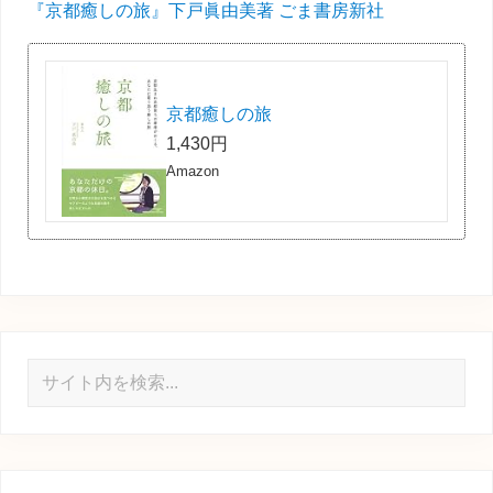
『京都癒しの旅』下戸眞由美著 ごま書房新社
京都癒しの旅
1,430円
Amazon
サ
イ
ト
内
を