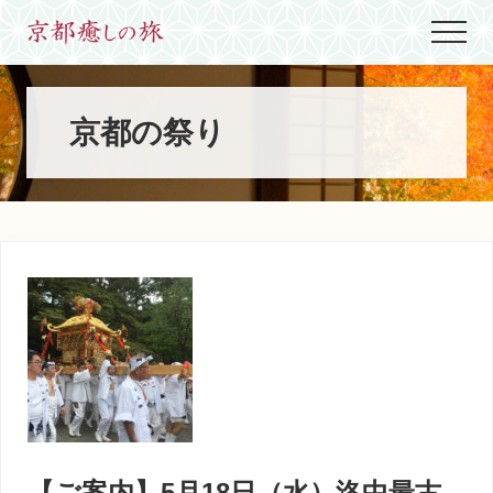
Menu
Skip
Skip
Skip
Menu
to
to
to
世
main
primary
footer
界
content
sidebar
に
た
京都の祭り
っ
た
ひ
と
つ、
京
都
生
ま
れ
京
都
育
ち
の
案
【ご案内】5月18日（水）洛中最古