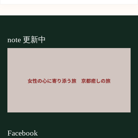
Footer
note 更新中
Facebook