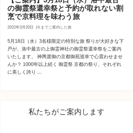
内
の御霊祭還幸祭と予約が取れない割
人
が
烹で京料理を味わう旅
あ
な
2022年3月20日
|
今までご案内した旅
た
に
5月18日（水）3名様限定の特別な旅 祭りが大好きな下
寄
り
戸が、洛中最古の上御霊神社の御霊祭還幸祭をご案内
添
いたします。 神輿渡御の京都御苑巡幸で心震わせませ
う
んか？ 1000年以上続く 御霊祭 京都の祭り、それぞれ
癒
に美しく誇り …
し
の
旅
最
私たちがご案内します
初
の