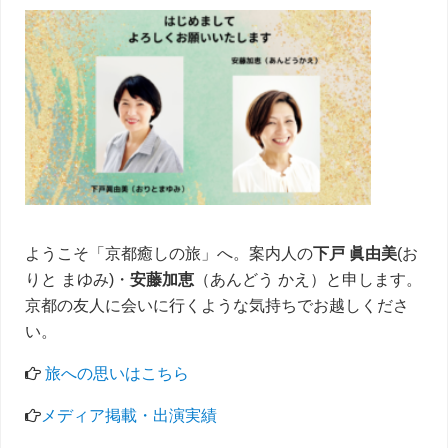
サ
イ
ド
バ
ー
ようこそ「京都癒しの旅」へ。案内人の
下戸 眞由美
(お
りと まゆみ)・
安藤加恵
（あんどう かえ）と申します。
京都の友人に会いに行くような気持ちでお越しくださ
い。
旅への思いはこちら
メディア掲載・出演実績