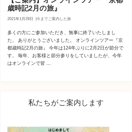
内
歳時記2月の旅』
人
が
あ
2021年1月29日
|
今までご案内した旅
な
た
多くの方にご参加いただき、無事に終了いたしまし
に
た。 ありがとうございました。 オンラインツアー『京
寄
都歳時記2月の旅』 今年は124年ぶりに2月2日が節分で
り
添
す。 毎年、お客様と節分参りをしていましたが、今年
う
はオンラインで皆 …
癒
し
の
旅
最
私たちがご案内します
初
の
サ