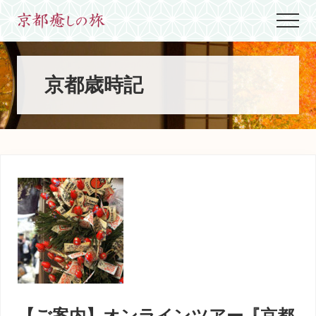
Menu
Skip
Skip
Skip
Menu
to
to
to
世
main
primary
footer
界
content
sidebar
に
た
京都歳時記
っ
た
ひ
と
つ、
京
都
生
ま
れ
京
都
育
ち
の
案
【ご案内】オンラインツアー『京都