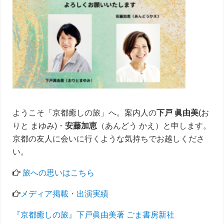
イ
ド
バ
ー
ようこそ「京都癒しの旅」へ。案内人の
下戸 眞由美
(お
りと まゆみ)・
安藤加恵
（あんどう かえ）と申します。
京都の友人に会いに行くような気持ちでお越しくださ
い。
旅への思いはこちら
メディア掲載・出演実績
『京都癒しの旅』下戸眞由美著 ごま書房新社