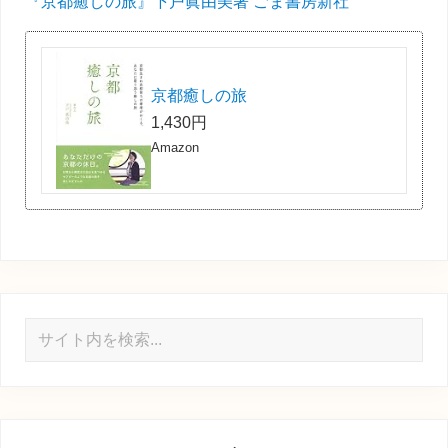
『京都癒しの旅』下戸眞由美著 ごま書房新社
京都癒しの旅
1,430円
Amazon
サ
イ
ト
内
を