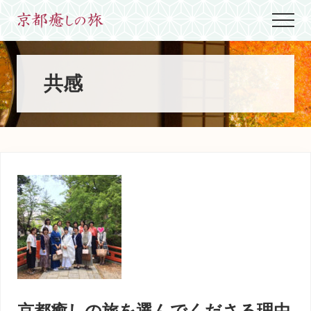
Menu
Skip
Skip
Skip
Menu
to
to
to
世
main
primary
footer
界
content
sidebar
に
た
共感
っ
た
ひ
と
つ、
京
都
生
ま
れ
京
都
育
ち
の
案
京都癒しの旅を選んでくださる理由