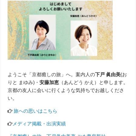
サ
イ
ド
バ
ー
ようこそ「京都癒しの旅」へ。案内人の
下戸 眞由美
(お
りと まゆみ)・
安藤加恵
（あんどう かえ）と申します。
京都の友人に会いに行くような気持ちでお越しくださ
い。
旅への思いはこちら
メディア掲載・出演実績