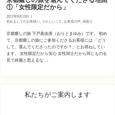
内
①「女性限定だから」
人
が
あ
2017年9月13日
|
な
初めましてのお客様へ
,
うれしいこと
,
お客様の声
,
旅創り
た
に
京都癒しの旅 下戸眞由美（おりとまゆみ）です。 初め
寄
て、京都癒しの旅にご参加くださるお客様には 「どう
り
して、選んでくださったのですか？」とお尋ねしてい
添
う
ます。 女性限定だから安心 女性同士だから同じものを
癒
見て綺麗と思えるな …
し
の
旅
最
私たちがご案内します
初
の