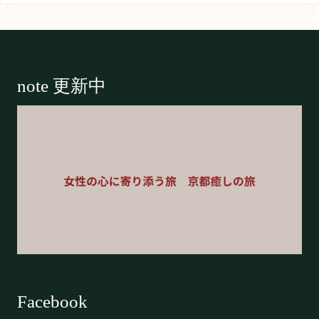
Footer
note 更新中
Facebook