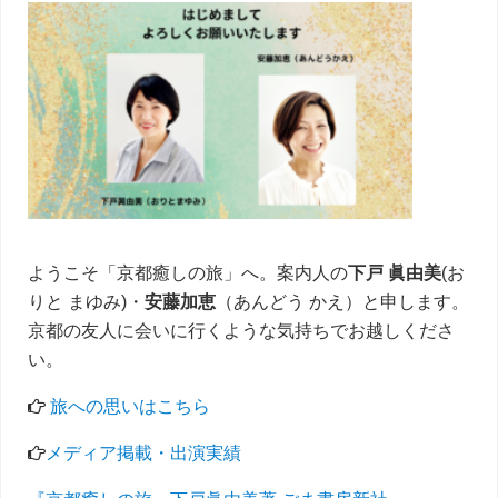
サ
イ
ド
バ
ー
ようこそ「京都癒しの旅」へ。案内人の
下戸 眞由美
(お
りと まゆみ)・
安藤加恵
（あんどう かえ）と申します。
京都の友人に会いに行くような気持ちでお越しくださ
い。
旅への思いはこちら
メディア掲載・出演実績