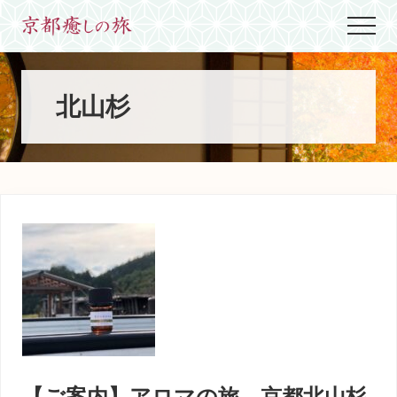
Menu
Skip
Skip
Skip
Menu
to
to
to
世
main
primary
footer
界
content
sidebar
に
た
北山杉
っ
た
ひ
と
つ、
京
都
生
ま
れ
京
都
育
ち
の
案
【ご案内】アロマの旅、京都北山杉