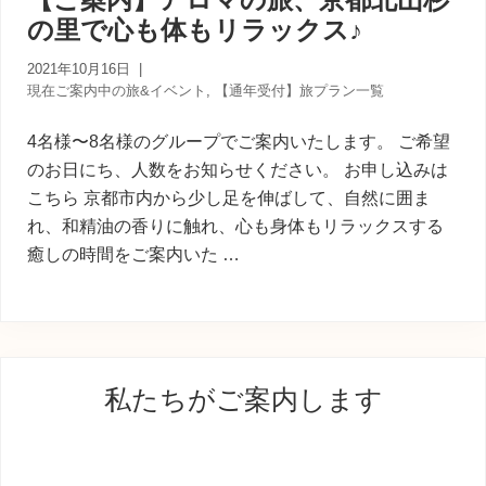
内
の里で心も体もリラックス♪
人
が
あ
2021年10月16日
|
な
現在ご案内中の旅&イベント
,
【通年受付】旅プラン一覧
た
に
4名様〜8名様のグループでご案内いたします。 ご希望
寄
のお日にち、人数をお知らせください。 お申し込みは
り
こちら 京都市内から少し足を伸ばして、自然に囲ま
添
う
れ、和精油の香りに触れ、心も身体もリラックスする
癒
癒しの時間をご案内いた …
し
の
旅
最
私たちがご案内します
初
の