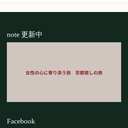
Footer
note 更新中
Facebook