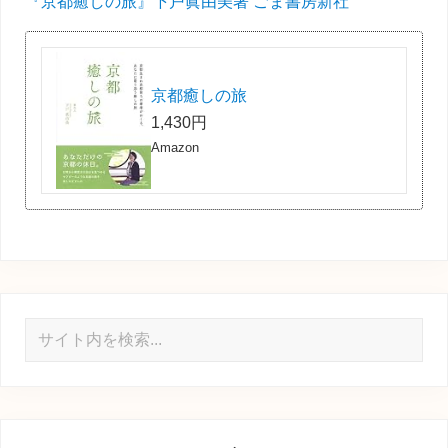
『京都癒しの旅』下戸眞由美著 ごま書房新社
京都癒しの旅
1,430円
Amazon
サ
イ
ト
内
を