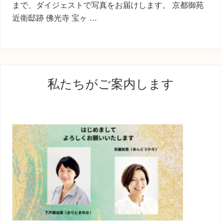
まで、ダイジェストで写真をお届けします。 京都御苑
近衛邸跡 佛光寺 宝ヶ …
最
私たちがご案内します
初
の
サ
イ
ド
バ
ー