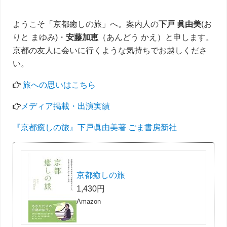
ようこそ「京都癒しの旅」へ。案内人の
下戸 眞由美
(お
りと まゆみ)・
安藤加恵
（あんどう かえ）と申します。
京都の友人に会いに行くような気持ちでお越しくださ
い。
旅への思いはこちら
メディア掲載・出演実績
『京都癒しの旅』下戸眞由美著 ごま書房新社
京都癒しの旅
1,430円
Amazon