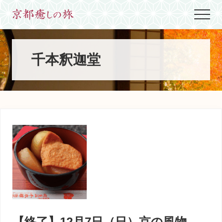
Menu
Skip
Skip
Skip
Menu
to
to
to
世
main
primary
footer
界
content
sidebar
に
た
千本釈迦堂
っ
た
ひ
と
つ、
京
都
生
ま
れ
京
都
育
ち
の
案
【終了】12月7日（日）京の風物