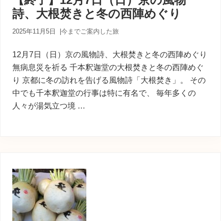
内
詩、大根焚きと冬の西陣めぐり
人
が
あ
2025年11月5日
|
今までご案内した旅
な
た
12月7日（日）京の風物詩、大根焚きと冬の西陣めぐり
に
無病息災を祈る 千本釈迦堂の大根焚きと冬の西陣めぐ
寄
り 京都に冬の訪れを告げる風物詩「大根焚き」。 その
り
添
中でも千本釈迦堂の行事は特に有名で、 毎年多くの
う
人々が湯気立つ境 …
癒
し
の
旅