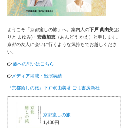
ー
ようこそ「京都癒しの旅」へ。案内人の
下戸 眞由美
(お
りと まゆみ)・
安藤加恵
（あんどう かえ）と申します。
京都の友人に会いに行くような気持ちでお越しくださ
い。
旅への思いはこちら
メディア掲載・出演実績
『京都癒しの旅』下戸眞由美著 ごま書房新社
京都癒しの旅
1,430円