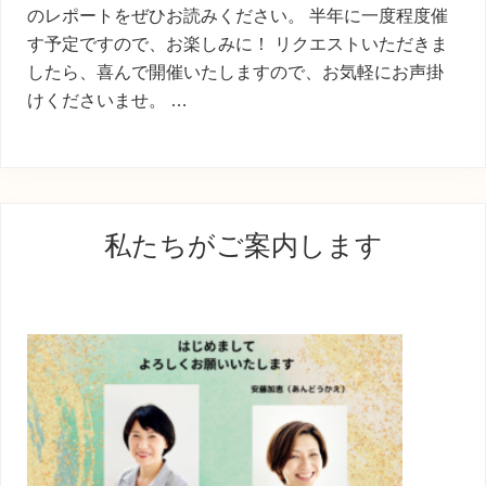
のレポートをぜひお読みください。 半年に一度程度催
す予定ですので、お楽しみに！ リクエストいただきま
したら、喜んで開催いたしますので、お気軽にお声掛
けくださいませ。 …
最
私たちがご案内します
初
の
サ
イ
ド
バ