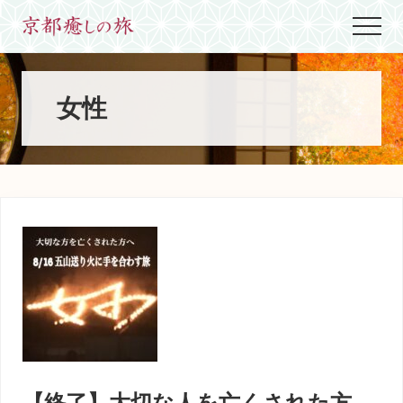
Menu
Skip
Skip
Skip
Menu
to
to
to
世
main
primary
footer
界
content
sidebar
に
た
女性
っ
た
ひ
と
つ、
京
都
生
ま
れ
京
都
育
ち
の
案
【終了】大切な人を亡くされた方