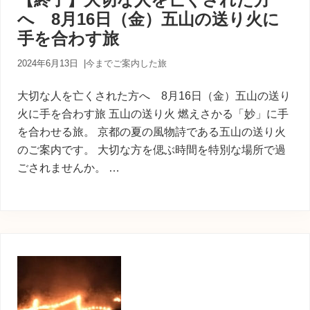
内
へ 8月16日（金）五山の送り火に
人
が
手を合わす旅
あ
な
2024年6月13日
|
今までご案内した旅
た
に
大切な人を亡くされた方へ 8月16日（金）五山の送り
寄
り
火に手を合わす旅 五山の送り火 燃えさかる「妙」に手
添
を合わせる旅。 京都の夏の風物詩である五山の送り火
う
のご案内です。 大切な方を偲ぶ時間を特別な場所で過
癒
ごされませんか。 …
し
の
旅