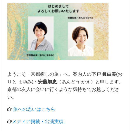
サ
イ
ド
バ
ー
ようこそ「京都癒しの旅」へ。案内人の
下戸 眞由美
(お
りと まゆみ)・
安藤加恵
（あんどう かえ）と申します。
京都の友人に会いに行くような気持ちでお越しくださ
い。
旅への思いはこちら
メディア掲載・出演実績