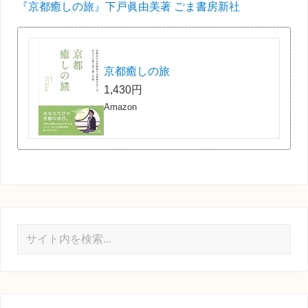
『京都癒しの旅』下戸眞由美著 ごま書房新社
京都癒しの旅
1,430円
Amazon
サ
イ
ト
内
を