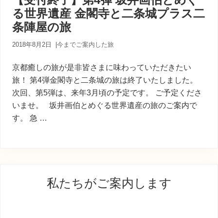
内
る世界遺産 金閣寺と二条城プラス二
人
が
条陣屋の旅
あ
な
2018年8月2日
|
今までご案内した旅
た
に
京都癒しの旅が是非皆さまに味わっていただきたい
寄
り
旅！ 第4弾金閣寺と二条城の旅は終了いたしました。
添
次回、第5弾は、来年3月頃の予定です。 ご予定くださ
う
いませ。 坂井画伯とめぐる世界遺産の旅のご案内で
癒
す。 急 …
し
の
旅
最
私たちがご案内します
初
の