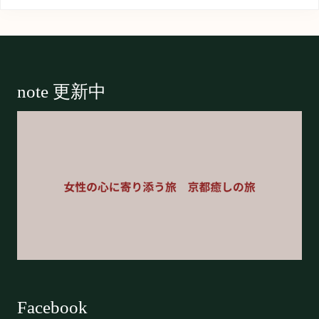
Footer
note 更新中
Facebook