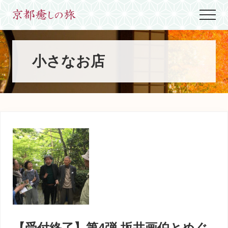
Menu
Skip
Skip
Skip
Menu
to
to
to
世
main
primary
footer
界
content
sidebar
に
た
小さなお店
っ
た
ひ
と
つ、
京
都
生
ま
れ
京
都
育
ち
の
案
【受付終了】第4弾 坂井画伯とめぐ