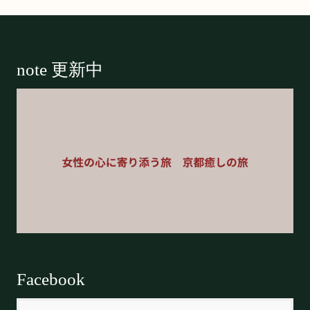
Footer
note 更新中
Facebook