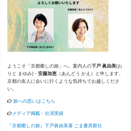
イ
ド
バ
ー
ようこそ「京都癒しの旅」へ。案内人の
下戸 眞由美
(お
りと まゆみ)・
安藤加恵
（あんどう かえ）と申します。
京都の友人に会いに行くような気持ちでお越しくださ
い。
旅への思いはこちら
メディア掲載・出演実績
『京都癒しの旅』下戸眞由美著 ごま書房新社