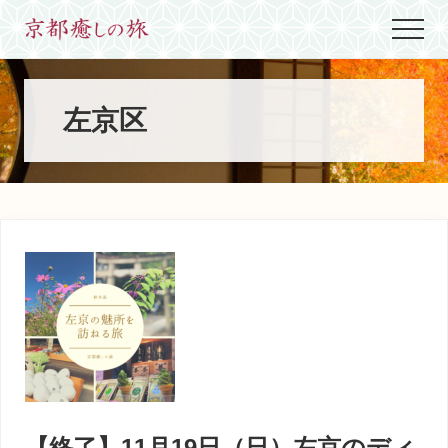
Menu
Skip
Skip
Skip
Menu
to
to
to
世
main
primary
footer
界
content
sidebar
に
た
左京区
っ
た
ひ
と
つ、
京
都
生
ま
れ
京
都
育
ち
の
案
【終了】11月19日（日）左京のディ