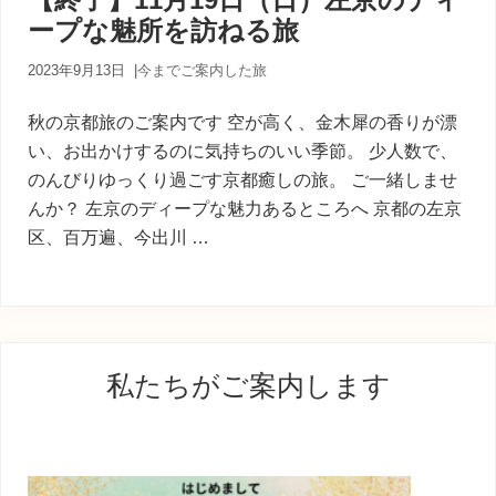
内
ープな魅所を訪ねる旅
人
が
あ
2023年9月13日
|
今までご案内した旅
な
た
秋の京都旅のご案内です 空が高く、金木犀の香りが漂
に
い、お出かけするのに気持ちのいい季節。 少人数で、
寄
のんびりゆっくり過ごす京都癒しの旅。 ご一緒しませ
り
添
んか？ 左京のディープな魅力あるところへ 京都の左京
う
区、百万遍、今出川 …
癒
し
の
旅
最
私たちがご案内します
初
の
サ