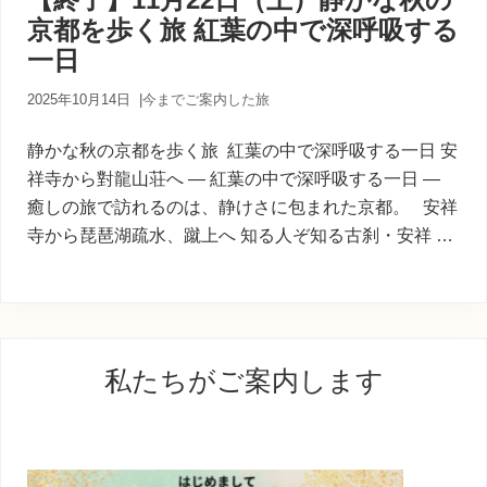
内
京都を歩く旅 紅葉の中で深呼吸する
人
が
一日
あ
な
2025年10月14日
|
今までご案内した旅
た
に
静かな秋の京都を歩く旅 紅葉の中で深呼吸する一日 安
寄
り
祥寺から對龍山荘へ ― 紅葉の中で深呼吸する一日 ―
添
癒しの旅で訪れるのは、静けさに包まれた京都。 安祥
う
寺から琵琶湖疏水、蹴上へ 知る人ぞ知る古刹・安祥 …
癒
し
の
旅
最
私たちがご案内します
初
の
サ