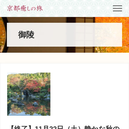
Menu
Skip
Skip
Skip
Menu
to
to
to
世
main
primary
footer
界
content
sidebar
に
た
御陵
っ
た
ひ
と
つ、
京
都
生
ま
れ
京
都
育
ち
の
案
【終了】11月22日（土）静かな秋の