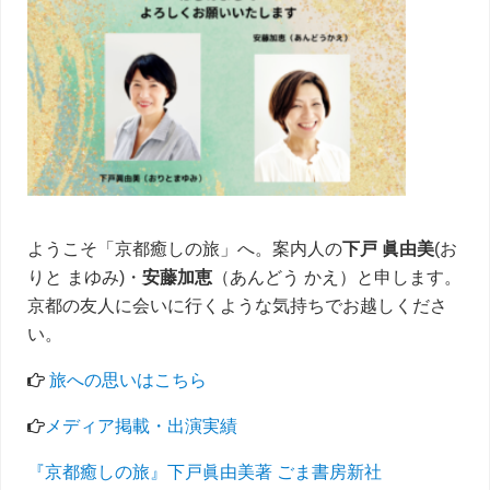
イ
ド
バ
ー
ようこそ「京都癒しの旅」へ。案内人の
下戸 眞由美
(お
りと まゆみ)・
安藤加恵
（あんどう かえ）と申します。
京都の友人に会いに行くような気持ちでお越しくださ
い。
旅への思いはこちら
メディア掲載・出演実績
『京都癒しの旅』下戸眞由美著 ごま書房新社