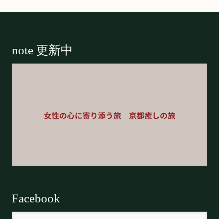
Footer
note 更新中
Facebook