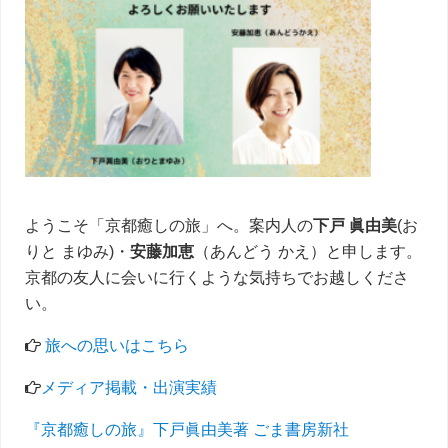
イ
ド
バ
ー
ようこそ「京都癒しの旅」へ。案内人の
下戸 眞由美
(お
りと まゆみ)・
安藤加恵
（あんどう かえ）と申します。
京都の友人に会いに行くような気持ちでお越しくださ
い。
旅への思いはこちら
メディア掲載・出演実績
『京都癒しの旅』下戸眞由美著 ごま書房新社