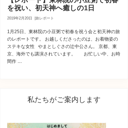
内
を祝い、初天神へ癒しの1日
人
が
あ
2019年2月20日
|
旅レポート
な
た
1月25日、東林院の小豆粥で初春を祝う会と初天神の旅
に
のレポートです。 お越しくださったのは、お着物姿の
寄
ステキな女性 やまとしぐさの辻中公さん。 京都、東
り
添
京、海外でも講演されています。 お忙しい中、お時
う
間作 …
癒
し
の
旅
最
私たちがご案内します
初
の
サ