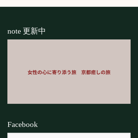
Footer
note 更新中
Facebook