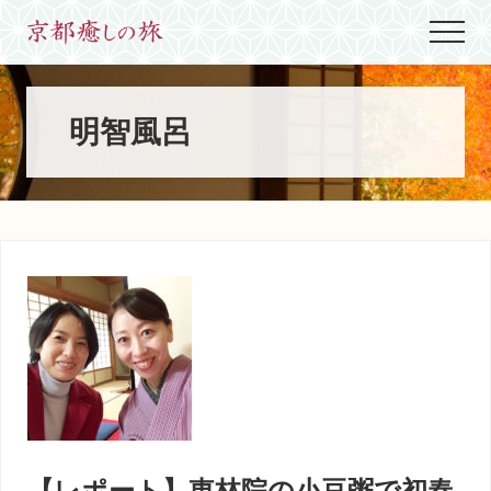
Menu
Skip
Skip
Skip
Menu
to
to
to
世
main
primary
footer
界
content
sidebar
に
た
明智風呂
っ
た
ひ
と
つ、
京
都
生
ま
れ
京
都
育
ち
の
案
【レポート】東林院の小豆粥で初春