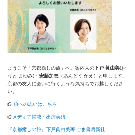
イ
ド
バ
ー
ようこそ「京都癒しの旅」へ。案内人の
下戸 眞由美
(お
りと まゆみ)・
安藤加恵
（あんどう かえ）と申します。
京都の友人に会いに行くような気持ちでお越しくださ
い。
旅への思いはこちら
メディア掲載・出演実績
『京都癒しの旅』下戸眞由美著 ごま書房新社