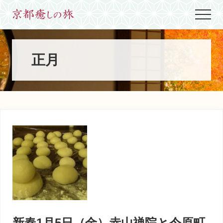
Menu
Skip
Skip
Skip
Menu
to
to
to
世
main
primary
footer
界
content
sidebar
に
た
正月
っ
た
ひ
と
つ、
京
都
生
ま
れ
京
都
育
ち
の
案
新春1月5日（金）赤山禅院と今原町