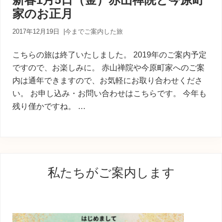
内
家のお正月
人
が
あ
2017年12月19日
|
今までご案内した旅
な
た
こちらの旅は終了いたしました。 2019年のご案内予定
に
ですので、お楽しみに。 赤山禅院や今原町家へのご案
寄
内は通年できますので、お気軽にお取り合わせくださ
り
添
い。 お申し込み・お問い合わせはこちらです。 今年も
う
残り僅かですね。 …
癒
し
の
旅
最
私たちがご案内します
初
の
サ