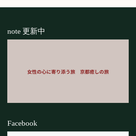
Footer
note 更新中
Facebook