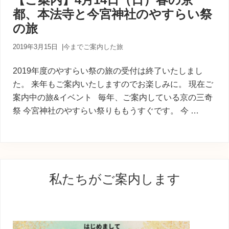
内
都、本法寺と今宮神社のやすらい祭
人
が
の旅
あ
な
2019年3月15日
|
今までご案内した旅
た
に
2019年度のやすらい祭の旅の受付は終了いたしまし
寄
り
た。 来年もご案内いたしますのでお楽しみに。 現在ご
添
案内中の旅&イベント 毎年、ご案内している京の三奇
う
祭 今宮神社のやすらい祭りももうすぐです。 今 …
癒
し
の
旅
最
私たちがご案内します
初
の
サ