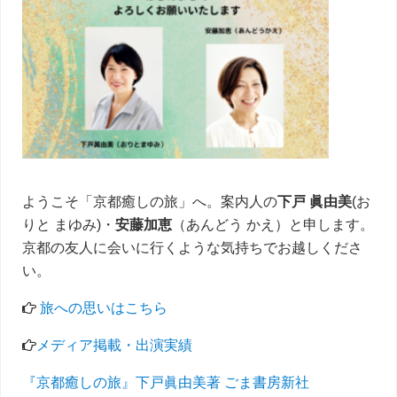
イ
ド
バ
ー
ようこそ「京都癒しの旅」へ。案内人の
下戸 眞由美
(お
りと まゆみ)・
安藤加恵
（あんどう かえ）と申します。
京都の友人に会いに行くような気持ちでお越しくださ
い。
旅への思いはこちら
メディア掲載・出演実績
『京都癒しの旅』下戸眞由美著 ごま書房新社