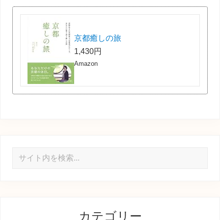
京都癒しの旅
1,430円
Amazon
サ
イ
ト
内
を
カテゴリー
検