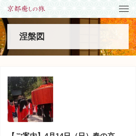
Menu
Skip
Skip
Skip
Menu
to
to
to
世
main
primary
footer
界
content
sidebar
に
た
涅槃図
っ
た
ひ
と
つ、
京
都
生
ま
れ
京
都
育
ち
の
案
【ご案内】4月14日（日）春の京