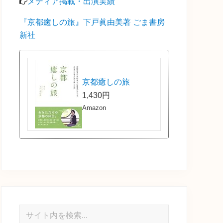
メディア掲載・出演実績
『京都癒しの旅』下戸眞由美著 ごま書房
新社
京都癒しの旅
1,430円
Amazon
サ