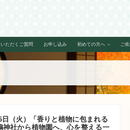
Header
Right
くいただくご質問
お申し込み
初めての方へ
ご依
25日（火）「香りと植物に包まれる
鴨神社から植物園へ、心を整える一