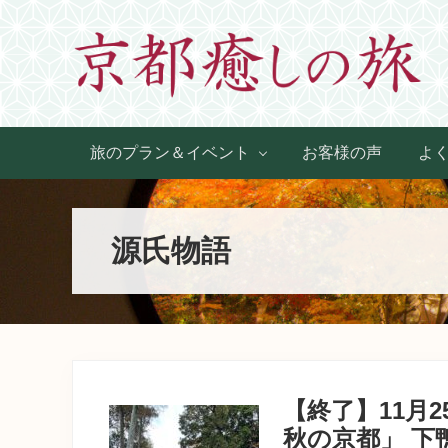
Skip
Skip
Skip
Skip
to
to
to
to
primary
main
primary
footer
navigation
content
sidebar
世
界
旅のプラン＆イベント
お客様の声
よ
に
た
っ
た
源氏物語
ひ
と
つ、
京
都
生
ま
れ
【終了】11月
京
都
秋の京都」 下