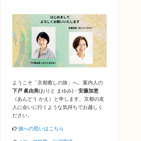
の
サ
イ
ド
バ
ー
ようこそ「京都癒しの旅」へ。案内人の
下戸 眞由美
(おりと まゆみ)・
安藤加恵
（あんどう かえ）と申します。京都の友
人に会いに行くような気持ちでお越しく
ださい。
旅への思いはこちら