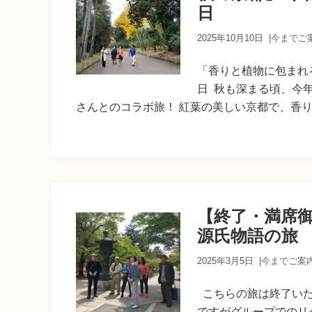
育
日
ち
の
2025年10月10日
|
今までご
案
内
人
「香りと植物に包まれ
が
日 秋も深まる頃、今年
あ
さんとのコラボ旅！ 紅葉の美しい京都で、香りと
な
た
に
寄
り
添
う
癒
【終了・満席御
し
源氏物語の旅
の
旅
2025年3月5日
|
今までご案
こちらの旅は終了いた
ですがグループでのリ