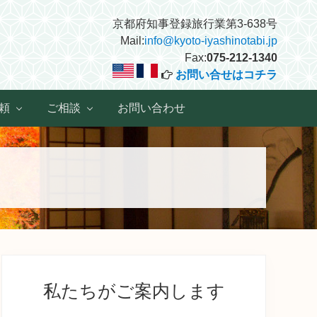
京都府知事登録旅行業第3-638号
Mail:
info@kyoto-iyashinotabi.jp
Fax:
075-212-1340
お問い合せはコチラ
頼
ご相談
お問い合わせ
最
初
私たちがご案内します