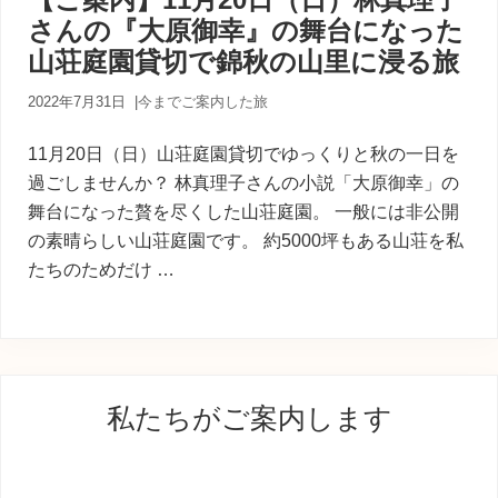
内
さんの『大原御幸』の舞台になった
人
が
山荘庭園貸切で錦秋の山里に浸る旅
あ
な
2022年7月31日
|
今までご案内した旅
た
に
11月20日（日）山荘庭園貸切でゆっくりと秋の一日を
寄
り
過ごしませんか？ 林真理子さんの小説「大原御幸」の
添
舞台になった贅を尽くした山荘庭園。 一般には非公開
う
の素晴らしい山荘庭園です。 約5000坪もある山荘を私
癒
たちのためだけ …
し
の
旅
最
私たちがご案内します
初
の