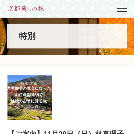
Menu
Skip
Skip
Skip
Menu
to
to
to
世
main
primary
footer
界
content
sidebar
に
た
特別
っ
た
ひ
と
つ、
京
都
生
ま
れ
京
都
育
ち
の
案
【ご案内】11月20日（日）林真理子