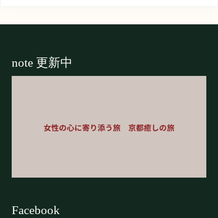
Footer
note 更新中
Facebook