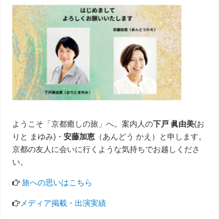
サ
イ
ド
バ
ー
ようこそ「京都癒しの旅」へ。案内人の
下戸 眞由美
(お
りと まゆみ)・
安藤加恵
（あんどう かえ）と申します。
京都の友人に会いに行くような気持ちでお越しくださ
い。
旅への思いはこちら
メディア掲載・出演実績