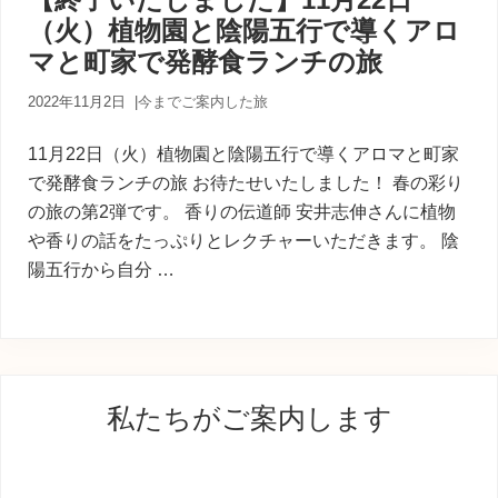
内
（火）植物園と陰陽五行で導くアロ
人
が
マと町家で発酵食ランチの旅
あ
な
2022年11月2日
|
今までご案内した旅
た
に
11月22日（火）植物園と陰陽五行で導くアロマと町家
寄
り
で発酵食ランチの旅 お待たせいたしました！ 春の彩り
添
の旅の第2弾です。 香りの伝道師 安井志伸さんに植物
う
や香りの話をたっぷりとレクチャーいただきます。 陰
癒
陽五行から自分 …
し
の
旅
最
私たちがご案内します
初
の