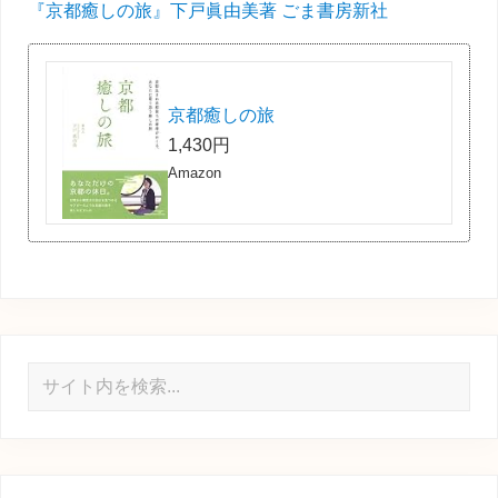
『京都癒しの旅』下戸眞由美著 ごま書房新社
京都癒しの旅
1,430円
Amazon
サ
イ
ト
内
を