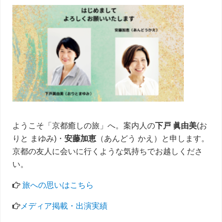
サ
イ
ド
バ
ー
ようこそ「京都癒しの旅」へ。案内人の
下戸 眞由美
(お
りと まゆみ)・
安藤加恵
（あんどう かえ）と申します。
京都の友人に会いに行くような気持ちでお越しくださ
い。
旅への思いはこちら
メディア掲載・出演実績