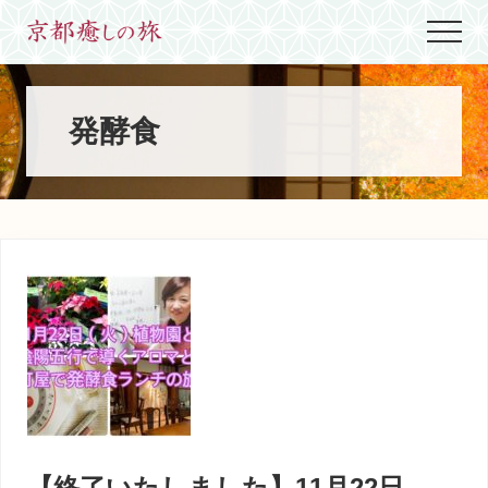
Menu
Skip
Skip
Skip
Menu
to
to
to
世
main
primary
footer
界
content
sidebar
に
た
発酵食
っ
た
ひ
と
つ、
京
都
生
ま
れ
京
都
育
ち
の
案
【終了いたしました】11月22日