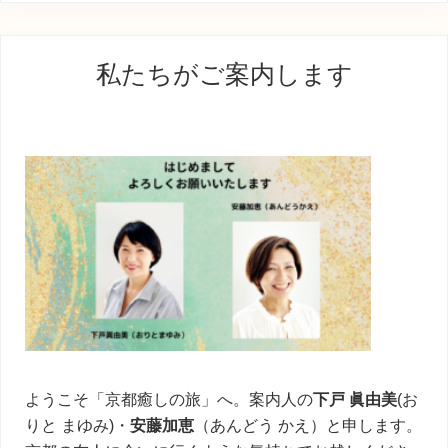
最
私たちがご案内します
初
の
サ
イ
ド
バ
ー
ようこそ「京都癒しの旅」へ。案内人の
下戸 眞由美
(お
りと まゆみ)・
安藤加恵
（あんどう かえ）と申します。