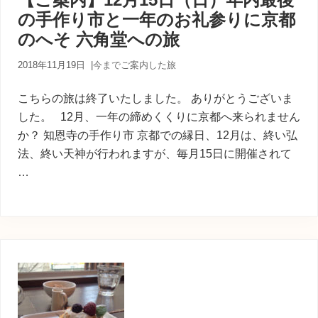
内
の手作り市と一年のお礼参りに京都
人
が
のへそ 六角堂への旅
あ
な
2018年11月19日
|
今までご案内した旅
た
に
こちらの旅は終了いたしました。 ありがとうございま
寄
り
した。 12月、一年の締めくくりに京都へ来られません
添
か？ 知恩寺の手作り市 京都での縁日、12月は、終い弘
う
法、終い天神が行われますが、毎月15日に開催されて
癒
…
し
の
旅