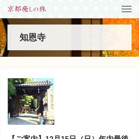
Menu
Skip
Skip
Skip
Menu
to
to
to
世
main
primary
footer
界
content
sidebar
に
た
知恩寺
っ
た
ひ
と
つ、
京
都
生
ま
れ
京
都
育
ち
の
案
【ご案内】12月15日（日）年内最後