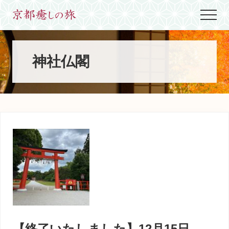
Menu
Skip
Skip
Skip
Menu
to
to
to
世
main
primary
footer
界
content
sidebar
に
た
神社仏閣
っ
た
ひ
と
つ、
京
都
生
ま
れ
京
都
育
ち
の
案
【終了いたしました】12月15日