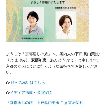
イ
ド
バ
ー
ようこそ「京都癒しの旅」へ。案内人の
下戸 眞由美
(お
りと まゆみ)・
安藤加恵
（あんどう かえ）と申します。
京都の友人に会いに行くような気持ちでお越しくださ
い。
旅への思いはこちら
メディア掲載・出演実績
『京都癒しの旅』下戸眞由美著 ごま書房新社