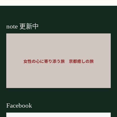
Footer
note 更新中
Facebook