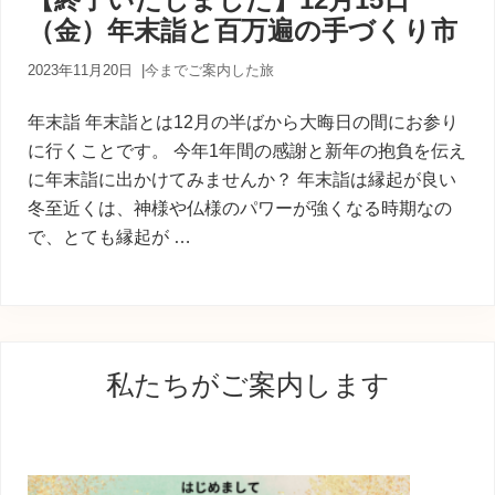
内
（金）年末詣と百万遍の手づくり市
人
が
あ
2023年11月20日
|
今までご案内した旅
な
た
年末詣 年末詣とは12月の半ばから大晦日の間にお参り
に
に行くことです。 今年1年間の感謝と新年の抱負を伝え
寄
に年末詣に出かけてみませんか？ 年末詣は縁起が良い
り
添
冬至近くは、神様や仏様のパワーが強くなる時期なの
う
で、とても縁起が …
癒
し
の
旅
最
私たちがご案内します
初
の
サ