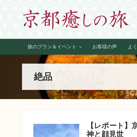
Skip
Skip
Skip
Skip
to
to
to
to
primary
main
primary
footer
navigation
content
sidebar
世
界
旅のプラン＆イベント
お客様の声
よ
に
た
っ
た
絶品
ひ
と
つ、
京
都
生
ま
れ
【レポート】京
京
都
神と顔見世