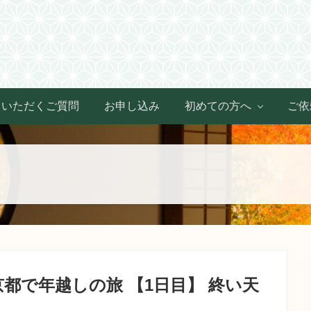
Header
Right
くいただくご質問
お申し込み
初めての方へ
ご依
都で年越しの旅 【1日目】 終い天