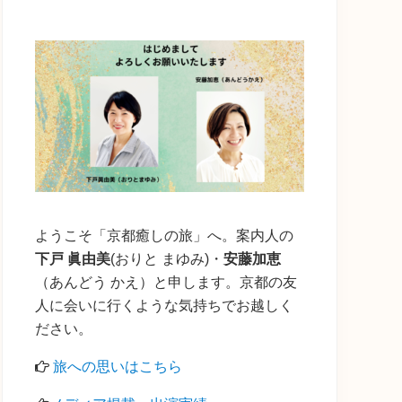
の
サ
イ
ド
バ
ー
ようこそ「京都癒しの旅」へ。案内人の
下戸 眞由美
(おりと まゆみ)・
安藤加恵
（あんどう かえ）と申します。京都の友
人に会いに行くような気持ちでお越しく
ださい。
旅への思いはこちら