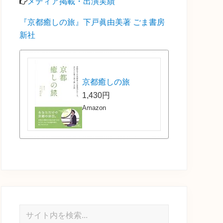
メディア掲載・出演実績
『京都癒しの旅』下戸眞由美著 ごま書房
新社
京都癒しの旅
1,430円
Amazon
サ