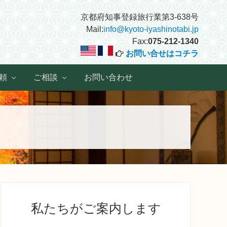
京都府知事登録旅行業第3-638号
Mail:
info@kyoto-iyashinotabi.jp
Fax:
075-212-1340
お問い合せはコチラ
頼
ご相談
お問い合わせ
最
初
私たちがご案内します