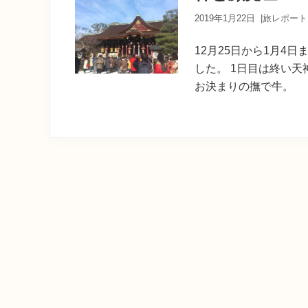
育
ち
2019年1月22日
|
旅レポート
の
案
12月25日から1月4
内
した。 1日目は終い
人
が
お決まりの撫で牛。 
あ
な
た
に
寄
り
添
う
癒
し
の
旅