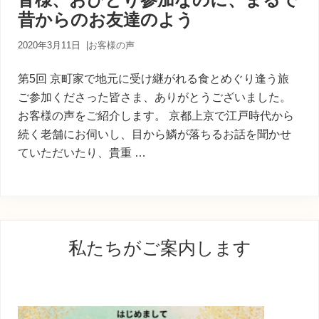
内
昔からのお友達のよう
人
が
あ
2020年3月11日
|
お客様の声
な
た
第5回 京町家で地元に受け継がれる食とめぐり逢う旅
に
ご参加くださった皆さま、ありがとうございました。
寄
お客様の声をご紹介します。 京都上京で江戸時代から
り
添
続く老舗にお伺いし、目から鱗が落ちるお話を聞かせ
う
ていただいたり、貴重 …
癒
し
の
旅
最
私たちがご案内します
初
の
サ