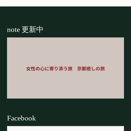
Footer
note 更新中
Facebook