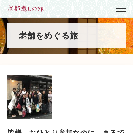
Menu
Skip
Skip
Skip
Menu
to
to
to
世
main
primary
footer
界
content
sidebar
に
た
老舗をめぐる旅
っ
た
ひ
と
つ、
京
都
生
ま
れ
京
都
育
ち
の
案
皆様、おひとり参加なのに、まるで