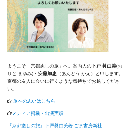
イ
ド
バ
ー
ようこそ「京都癒しの旅」へ。案内人の
下戸 眞由美
(お
りと まゆみ)・
安藤加恵
（あんどう かえ）と申します。
京都の友人に会いに行くような気持ちでお越しくださ
い。
旅への思いはこちら
メディア掲載・出演実績
『京都癒しの旅』下戸眞由美著 ごま書房新社