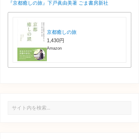
『京都癒しの旅』下戸眞由美著 ごま書房新社
京都癒しの旅
1,430円
Amazon
サ
イ
ト
内
を