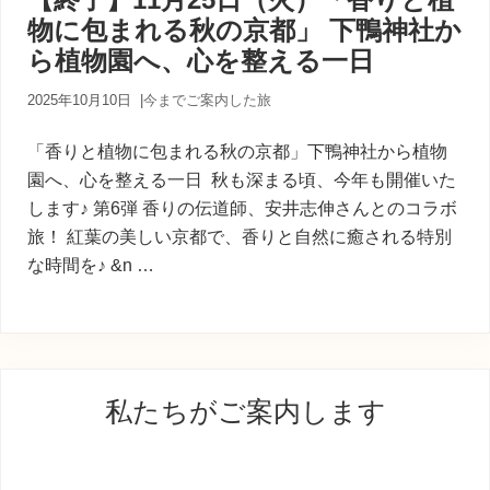
内
物に包まれる秋の京都」 下鴨神社か
人
が
ら植物園へ、心を整える一日
あ
な
2025年10月10日
|
今までご案内した旅
た
に
「香りと植物に包まれる秋の京都」下鴨神社から植物
寄
り
園へ、心を整える一日 秋も深まる頃、今年も開催いた
添
します♪ 第6弾 香りの伝道師、安井志伸さんとのコラボ
う
旅！ 紅葉の美しい京都で、香りと自然に癒される特別
癒
な時間を♪ &n …
し
の
旅
最
私たちがご案内します
初
の