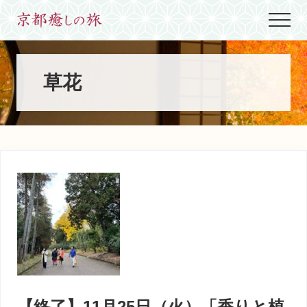
Menu
Skip
Skip
Skip
Menu
to
to
to
世
main
primary
footer
界
content
sidebar
に
た
草花
っ
た
ひ
と
つ、
京
都
生
ま
れ
京
都
育
ち
の
案
【終了】11月25日（火）「香りと植