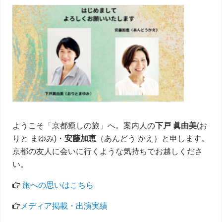
サ
イ
ド
バ
ー
ようこそ「京都癒しの旅」へ。案内人の
下戸 眞由美
(お
りと まゆみ)・
安藤加恵
（あんどう かえ）と申します。
京都の友人に会いに行くような気持ちでお越しくださ
い。
旅への思いはこちら
メディア掲載・出演実績