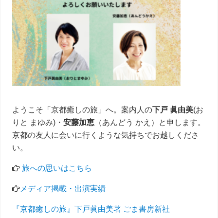
イ
ド
バ
ー
ようこそ「京都癒しの旅」へ。案内人の
下戸 眞由美
(お
りと まゆみ)・
安藤加恵
（あんどう かえ）と申します。
京都の友人に会いに行くような気持ちでお越しくださ
い。
旅への思いはこちら
メディア掲載・出演実績
『京都癒しの旅』下戸眞由美著 ごま書房新社