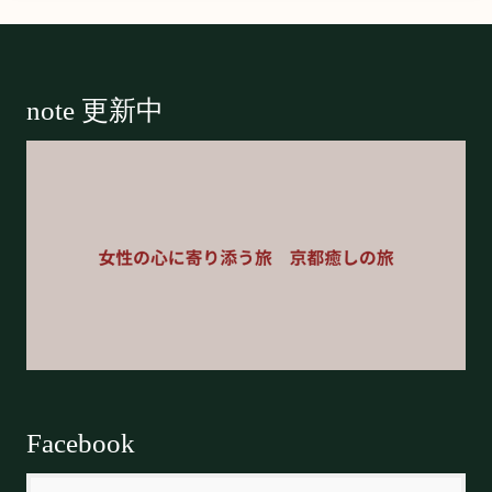
Footer
note 更新中
Facebook