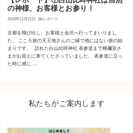
内
の神様、お客様とお参り！
人
が
あ
2018年11月21日
|
旅レポート
な
た
京都を飛び出し、お客様と金沢へ行ってまいりまし
に
た。 こころ旅の天王地さんのご縁で他にはない旅の始
寄
まりです。 訪れた白山比咩神社 表参道まで権禰宜さ
り
添
まがお迎えに来てくださっていました。 表参道に立っ
う
た時に感じ …
癒
し
の
旅
最
私たちがご案内します
初
の
サ