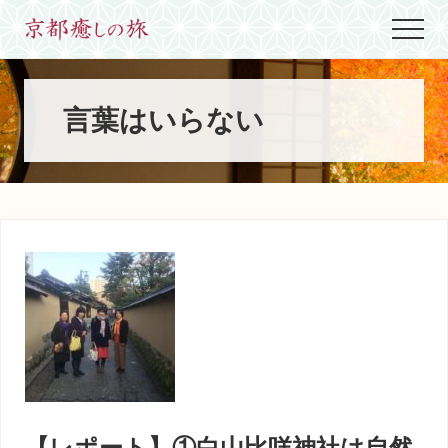
Menu
Skip
Skip
Skip
Menu
to
to
to
世
main
primary
footer
界
content
sidebar
に
た
言葉はいらない
っ
た
ひ
と
つ、
京
都
生
ま
れ
京
都
育
ち
の
案
【レポート】①白山比咩神社は自然