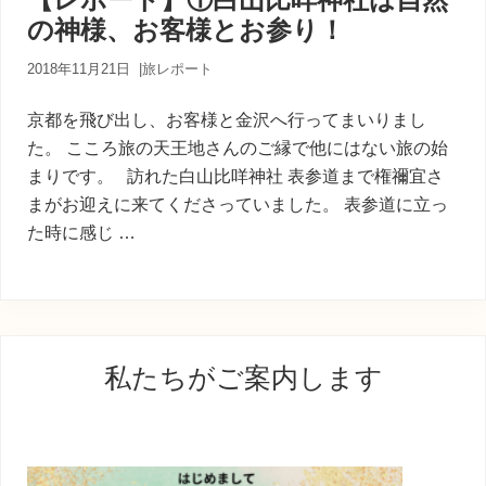
内
の神様、お客様とお参り！
人
が
あ
2018年11月21日
|
旅レポート
な
た
京都を飛び出し、お客様と金沢へ行ってまいりまし
に
た。 こころ旅の天王地さんのご縁で他にはない旅の始
寄
まりです。 訪れた白山比咩神社 表参道まで権禰宜さ
り
添
まがお迎えに来てくださっていました。 表参道に立っ
う
た時に感じ …
癒
し
の
旅
最
私たちがご案内します
初
の
サ