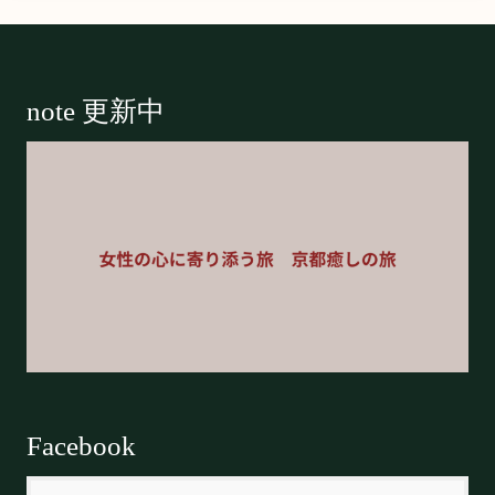
Footer
note 更新中
Facebook