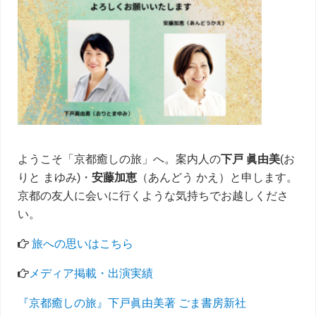
イ
ド
バ
ー
ようこそ「京都癒しの旅」へ。案内人の
下戸 眞由美
(お
りと まゆみ)・
安藤加恵
（あんどう かえ）と申します。
京都の友人に会いに行くような気持ちでお越しくださ
い。
旅への思いはこちら
メディア掲載・出演実績
『京都癒しの旅』下戸眞由美著 ごま書房新社