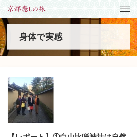
Menu
Skip
Skip
Skip
Menu
to
to
to
世
main
primary
footer
界
content
sidebar
に
た
身体で実感
っ
た
ひ
と
つ、
京
都
生
ま
れ
京
都
育
ち
の
案
【レポート】①白山比咩神社は自然