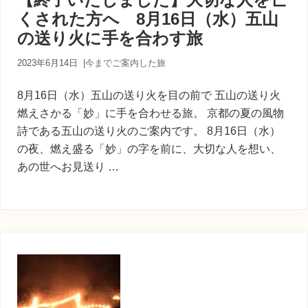
内
くされた方へ 8月16日（水）五山
人
が
の送り火に手を合わす旅
あ
な
2023年6月14日
|
今までご案内した旅
た
に
8月16日（水）五山の送り火を目の前で 五山の送り火
寄
り
燃えさかる「妙」に手を合わせる旅。 京都の夏の風物
添
詩である五山の送り火のご案内です。 8月16日（水）
う
の夜、燃え盛る「妙」の字を前に、大切な人を想い、
癒
あの世へお見送り …
し
の
旅