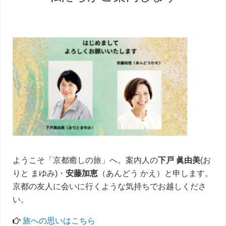
初
の
サ
イ
ド
バ
ー
ようこそ「京都癒しの旅」へ。案内人の
下戸 眞由美
(お
りと まゆみ)・
安藤加恵
（あんどう かえ）と申します。
京都の友人に会いに行くような気持ちでお越しくださ
い。
旅への思いはこちら