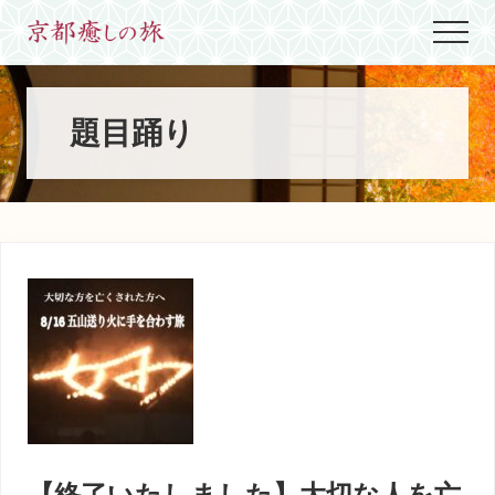
Menu
Skip
Skip
Skip
Menu
to
to
to
世
main
primary
footer
界
content
sidebar
に
た
題目踊り
っ
た
ひ
と
つ、
京
都
生
ま
れ
京
都
育
ち
の
案
【終了いたしました】大切な人を亡