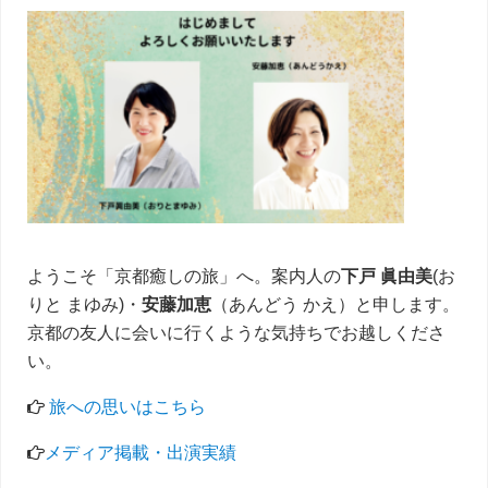
サ
イ
ド
バ
ー
ようこそ「京都癒しの旅」へ。案内人の
下戸 眞由美
(お
りと まゆみ)・
安藤加恵
（あんどう かえ）と申します。
京都の友人に会いに行くような気持ちでお越しくださ
い。
旅への思いはこちら
メディア掲載・出演実績