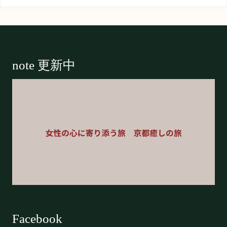
Footer
note 更新中
Facebook