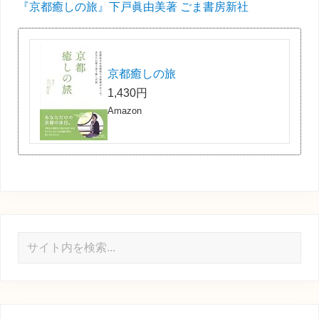
『京都癒しの旅』下戸眞由美著 ごま書房新社
京都癒しの旅
1,430円
Amazon
サ
イ
ト
内
を