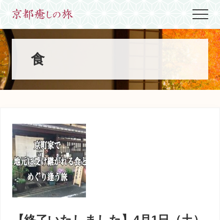
Menu
Skip
Skip
Skip
Menu
to
to
to
世
main
primary
footer
界
content
sidebar
に
た
食
っ
た
ひ
と
つ、
京
都
生
ま
れ
京
都
育
ち
の
案
【終了いたしました】4月1日（土）