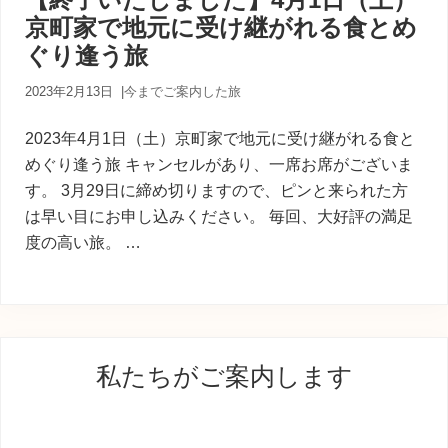
内
京町家で地元に受け継がれる食とめ
人
が
ぐり逢う旅
あ
な
2023年2月13日
|
今までご案内した旅
た
に
2023年4月1日（土）京町家で地元に受け継がれる食と
寄
り
めぐり逢う旅 キャンセルがあり、一席お席がございま
添
す。 3月29日に締め切りますので、ピンと来られた方
う
は早い目にお申し込みください。 毎回、大好評の満足
癒
度の高い旅。 …
し
の
旅
最
私たちがご案内します
初
の