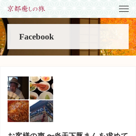
Menu
Skip
Skip
Skip
Menu
to
to
to
世
main
primary
footer
界
content
sidebar
に
た
Facebook
っ
た
ひ
と
つ、
京
都
生
ま
れ
京
都
育
ち
の
案
お客様の声 〜炎天下豚まんを求めて