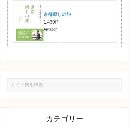
京都癒しの旅
1,430円
Amazon
サ
イ
ト
内
を
カテゴリー
検
索...