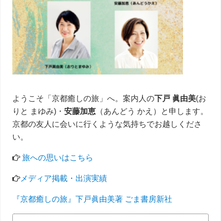
イ
ド
バ
ー
ようこそ「京都癒しの旅」へ。案内人の
下戸 眞由美
(お
りと まゆみ)・
安藤加恵
（あんどう かえ）と申します。
京都の友人に会いに行くような気持ちでお越しくださ
い。
旅への思いはこちら
メディア掲載・出演実績
『京都癒しの旅』下戸眞由美著 ごま書房新社