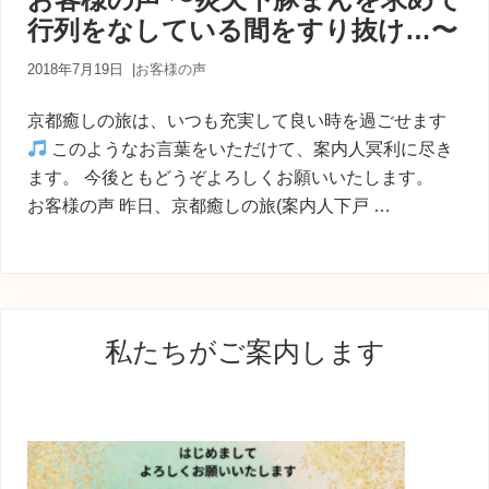
内
行列をなしている間をすり抜け…〜
人
が
あ
2018年7月19日
|
お客様の声
な
た
京都癒しの旅は、いつも充実して良い時を過ごせます
に
このようなお言葉をいただけて、案内人冥利に尽き
寄
ます。 今後ともどうぞよろしくお願いいたします。
り
添
お客様の声 昨日、京都癒しの旅(案内人下戸 …
う
癒
し
の
旅
最
私たちがご案内します
初
の
サ