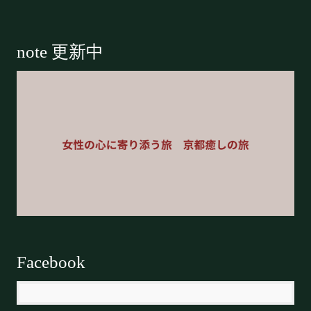
Footer
note 更新中
Facebook