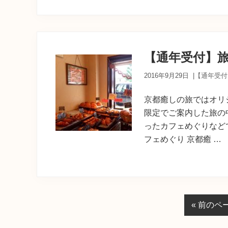
【通年受付】
2016年9月29日
|
【通年受付
京都癒しの旅ではオリ
限定でご案内した旅の
ったカフェめぐりなど
フェめぐり 京都癒 …
移
«
前のペ
動