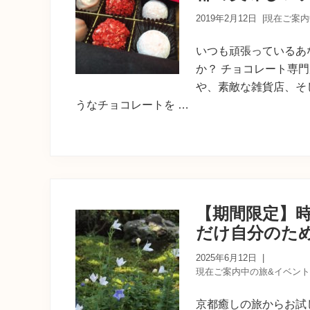
育
ち
2019年2月12日
|
現在ご案内
の
案
いつも頑張っているあ
内
か？ チョコレート専
人
が
や、素敵な雑貨店、そ
あ
うなチョコレートを …
な
た
に
寄
り
添
う
癒
【期間限定】
し
だけ自分のた
の
旅
2025年6月12日
|
現在ご案内中の旅&イベント
京都癒しの旅からお試