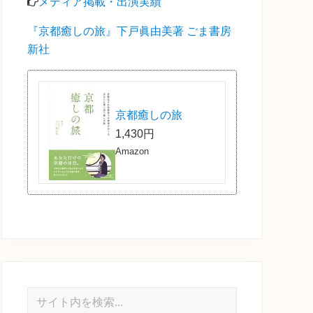
メディア掲載・出演実績
『京都癒しの旅』下戸眞由美著 ごま書房
新社
京都癒しの旅
1,430円
Amazon
サ