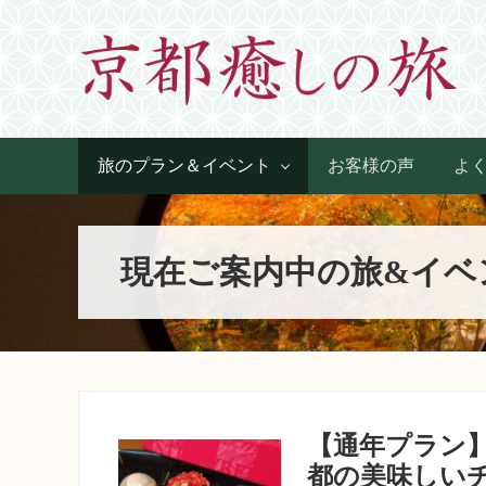
Skip
Skip
Skip
Skip
to
to
to
to
primary
main
primary
footer
navigation
content
sidebar
世
界
旅のプラン＆イベント
お客様の声
よ
に
た
っ
た
現在ご案内中の旅&イベ
ひ
と
つ、
京
都
生
ま
れ
【通年プラン
京
都
都の美味しい