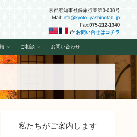
京都府知事登録旅行業第3-638号
Mail:
info@kyoto-iyashinotabi.jp
Fax:
075-212-1340
お問い合せはコチラ
頼
ご相談
お問い合わせ
最
初
私たちがご案内します