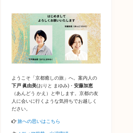
の
サ
イ
ド
バ
ー
ようこそ「京都癒しの旅」へ。案内人の
下戸 眞由美
(おりと まゆみ)・
安藤加恵
（あんどう かえ）と申します。京都の友
人に会いに行くような気持ちでお越しく
ださい。
旅への思いはこちら