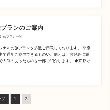
旅プランのご案内
】旅プラン一覧
ジナルの旅プランを多数ご用意しております。 季節
中で通年ご案内できるものや、例えば、お好みに添
で人気のあったものを一部ご紹介します。 ◆京都カ
ペ
ペ
ージ
1
2
ー
ー