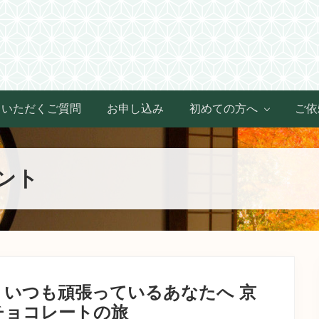
Header
Right
くいただくご質問
お申し込み
初めての方へ
ご依
ント
】いつも頑張っているあなたへ 京
チョコレートの旅