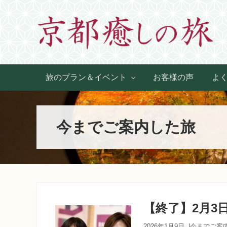
Skip
Skip
Skip
Skip
to
to
to
to
primary
main
primary
footer
navigation
content
sidebar
世
界
旅のプラン＆イベント
お客様の声
よ
に
た
っ
た
今までご案内した旅
ひ
と
つ、
京
都
生
ま
れ
【終了】2月3
京
都
2026年1月9日
|
今までご案