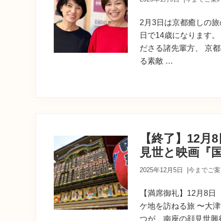
育
ち
の
2月3日は京都癒しの旅
案
日で14歳になります
内
ださる諸先輩方、 京
人
が
る素敵 …
あ
な
た
に
寄
り
添
【終了】12月
う
癒
見世と映画『
し
の
2025年12月5日
|
今までご案
旅
【満席御礼】12月8
ケ地を訪ねる旅 〜大
つが、南座の顔見世興