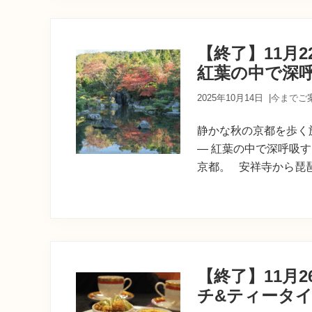
【終了】11月
紅葉の中で深
2025年10月14日
|
今までご
静かな秋の京都を歩く
― 紅葉の中で深呼吸す
京都。 安祥寺から琵
【終了】11月
チ&ティータ