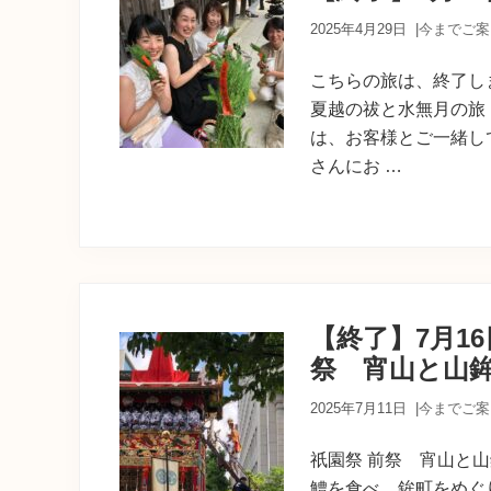
2025年4月29日
|
今までご案
こちらの旅は、終了しま
夏越の祓と水無月の旅 
は、お客様とご一緒し
さんにお …
【終了】7月1
祭 宵山と山鉾
2025年7月11日
|
今までご案
祇園祭 前祭 宵山と山
鱧を食べ、鉾町をめぐ