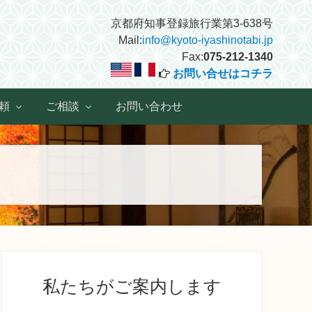
京都府知事登録旅行業第3-638号
Mail:
info@kyoto-iyashinotabi.jp
Fax:
075-212-1340
お問い合せはコチラ
頼
ご相談
お問い合わせ
最
初
私たちがご案内します