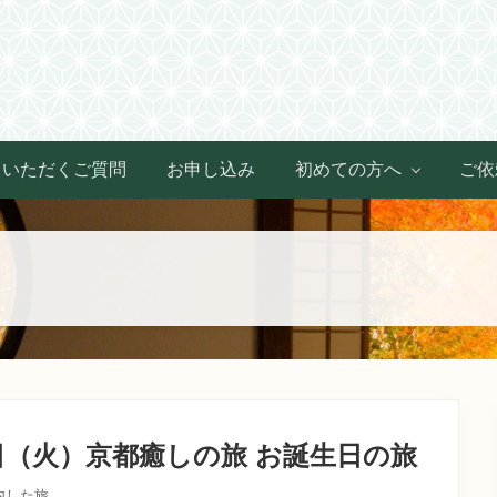
Header
Right
くいただくご質問
お申し込み
初めての方へ
ご依
日（火）京都癒しの旅 お誕生日の旅
内した旅