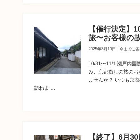
【催行決定】10
旅〜お客様の
2025年8月19日
|
今までご案
10/31〜11/1 瀬
み、京都癒しの旅のお
ませんか？ いつも京
訪ねま …
【終了】6月3