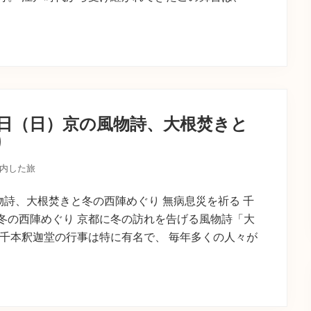
7日（日）京の風物詩、大根焚きと
り
内した旅
物詩、大根焚きと冬の西陣めぐり 無病息災を祈る 千
冬の西陣めぐり 京都に冬の訪れを告げる風物詩「大
も千本釈迦堂の行事は特に有名で、 毎年多くの人々が