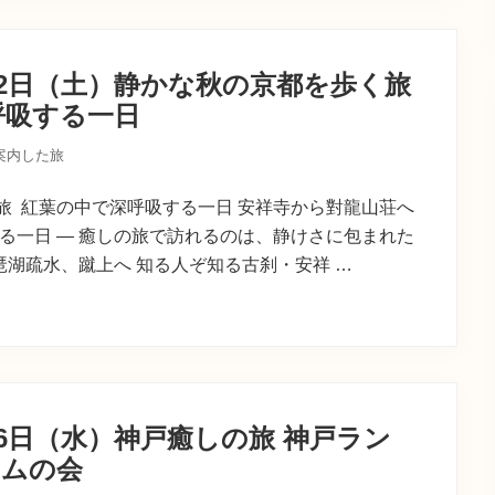
22日（土）静かな秋の京都を歩く旅
呼吸する一日
案内した旅
旅 紅葉の中で深呼吸する一日 安祥寺から對龍山荘へ
る一日 ― 癒しの旅で訪れるのは、静けさに包まれた
琶湖疏水、蹴上へ 知る人ぞ知る古刹・安祥 …
26日（水）神戸癒しの旅 神戸ラン
イムの会