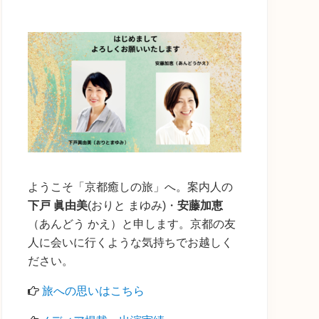
の
サ
イ
ド
バ
ー
ようこそ「京都癒しの旅」へ。案内人の
下戸 眞由美
(おりと まゆみ)・
安藤加恵
（あんどう かえ）と申します。京都の友
人に会いに行くような気持ちでお越しく
ださい。
旅への思いはこちら