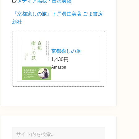
メディア掲載・出演実績
『京都癒しの旅』下戸眞由美著 ごま書房
新社
京都癒しの旅
1,430円
Amazon
サ