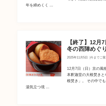
年を締めくく …
【終了】12月
冬の西陣めぐ
2025年11月5日
|
今までご案
12月7日（日）京の風
本釈迦堂の大根焚きと
根焚き」。 その中で
湯気立つ境 …