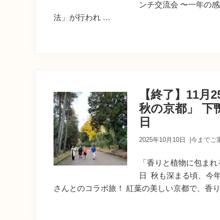
ンチ交流会 〜一年の
法」が行われ …
【終了】11月
秋の京都」 下
日
2025年10月10日
|
今までご
「香りと植物に包まれ
日 秋も深まる頃、今年
さんとのコラボ旅！ 紅葉の美しい京都で、香りと