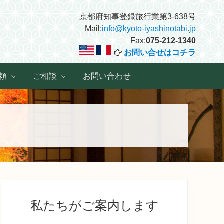
京都府知事登録旅行業第3-638号
Mail:
info@kyoto-iyashinotabi.jp
Fax:
075-212-1340
お問い合せはコチラ
頼
ご相談
お問い合わせ
最
初
私たちがご案内します