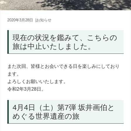
内
人
が
あ
2020年3月28日
|
お知らせ
な
た
現在の状況を鑑みて、こちらの
に
寄
旅は中止いたしました。
り
添
う
癒
また次回、皆様とお会いできる日を楽しみにしており
し
ます。
の
よろしくお願いいたします。
旅
令和2年3月28日。
4月4日（土）第7弾 坂井画伯と
めぐる世界遺産の旅