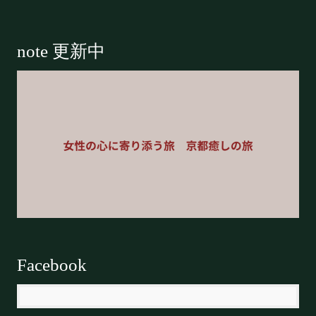
Footer
note 更新中
Facebook