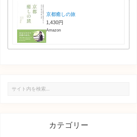
京都癒しの旅
1,430円
Amazon
サ
イ
ト
内
を
カテゴリー
検
索...