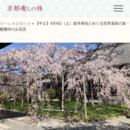
Menu
Skip
Skip
Skip
Menu
to
to
to
世
main
primary
footer
界
ホーム
»
お知らせ
» 【中止】4月4日（土）坂井画伯とめぐる世界遺産の旅・
content
sidebar
に
醍醐寺のお花見
た
っ
た
ひ
と
つ、
京
都
生
ま
れ
京
都
育
ち
の
案