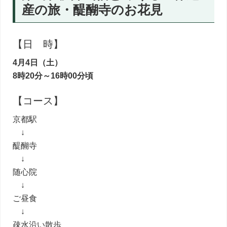
産の旅・醍醐寺のお花見
【日 時】
4月4日（土）
8時20分～16時00分頃
【コース】
京都駅
↓
醍醐寺
↓
随心院
↓
ご昼食
↓
疎水沿い散歩