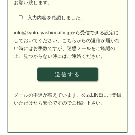
お願い致します。
フ
ィ
入力内容を確認しました。
ー
ル
info@kyoto-iyashinoatbi.jpから受信できる設定に
ド
しておいてください。こちらからの返信が届かな
は
い時にはお手数ですが、迷惑メールをご確認の
空
上、見つからない時にはご連絡ください。
の
ま
ま
に
し
メールの不達が増えています。公式LINEにご登録
て
いただけたら安心ですのでご検討下さい。
く
だ
さ
い。