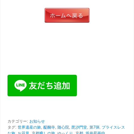
カテゴリー:
お知らせ
タグ:
世界遺産の旅
,
醍醐寺
,
随心院
,
毘沙門堂
,
第7弾
,
プライスレス
な旅
,
お花見
,
京都癒しの旅
,
ゆっくり
,
京都
,
坂井昇画伯