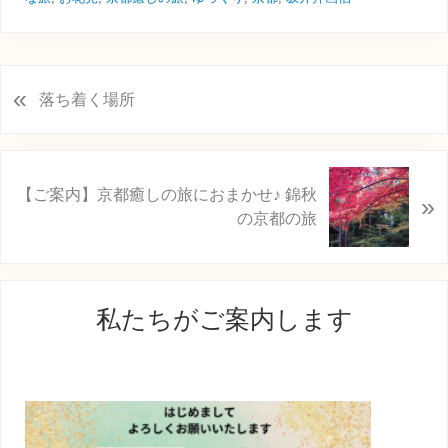
«
前
落ち着く場所
の
投
稿
次
:
【ご案内】京都癒しの旅におまかせ♪ 錦秋
»
の
の京都の旅
投
稿
:
最
私たちがご案内します
初
の
サ
イ