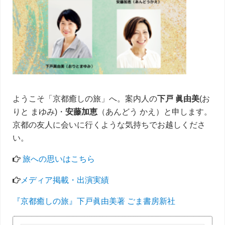
ド
バ
ー
ようこそ「京都癒しの旅」へ。案内人の
下戸 眞由美
(お
りと まゆみ)・
安藤加恵
（あんどう かえ）と申します。
京都の友人に会いに行くような気持ちでお越しくださ
い。
旅への思いはこちら
メディア掲載・出演実績
『京都癒しの旅』下戸眞由美著 ごま書房新社