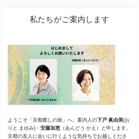
稿
最
:
私たちがご案内します
初
の
サ
イ
ド
バ
ー
ようこそ「京都癒しの旅」へ。案内人の
下戸 眞由美
(お
りと まゆみ)・
安藤加恵
（あんどう かえ）と申します。
京都の友人に会いに行くような気持ちでお越しくださ