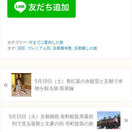
カテゴリー:
今までご案内した旅
タグ:
演目
,
プレミアム百
,
京都雅幸塾
,
京都癒しの旅
前
5月19日（土）青紅葉の永観堂と京都で本
«
の
物を観る旅 装束編
投
稿
:
次
5月15日（火）京都御苑 有料観覧席最前
»
の
列で見る葵祭と文豪の街 寺町散策の旅
投