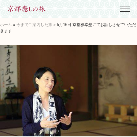
Menu
Skip
Skip
Skip
Menu
to
to
to
世
main
primary
footer
界
ホーム
»
今までご案内した旅
» 5月16日 京都雅幸塾にてお話しさせていただ
content
sidebar
に
きます
た
っ
た
ひ
と
つ、
京
都
生
ま
れ
京
都
育
ち
の
案