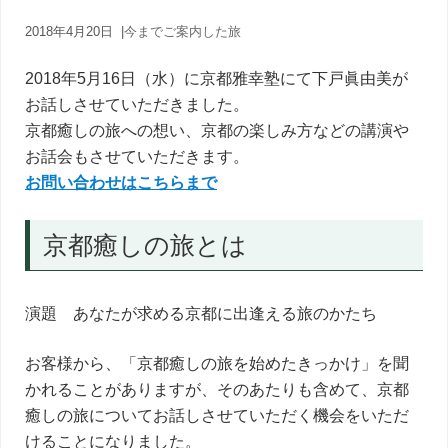
内
人
2018年4月20日
|
今までご案内した旅
が
あ
2018年5月16日（水）に京都雅幸塾にて下戸眞由美が
な
た
お話しさせていただきました。
に
京都癒しの旅への想い、京都の楽しみ方などの講演や
寄
お話会もさせていただきます。
り
お問い合わせはこちらまで
添
う
癒
京都癒しの旅とは
し
の
旅
演題 あなたが求める京都に出逢える旅のかたち
お客様から、「京都癒しの旅を始めたきっかけ」を聞
かれることがありますが、そのあたりも含めて、京都
癒しの旅についてお話しさせていただく機会をいただ
けることになりました。