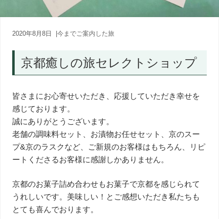
内
人
が
あ
2020年8月8日
|
今までご案内した旅
な
た
京都癒しの旅セレクトショップ
に
寄
り
添
皆さまにお心寄せいただき、応援していただき幸せを
う
感じております。
癒
し
誠にありがとうございます。
の
老舗の調味料セット、お漬物お任せセット、京のスー
旅
プ&京のラスクなど、ご新規のお客様はもちろん、リピ
ートくださるお客様に感謝しかありません。
京都のお菓子詰め合わせもお菓子で京都を感じられて
うれしいです。美味しい！とご感想いただき私たちも
とても喜んでおります。