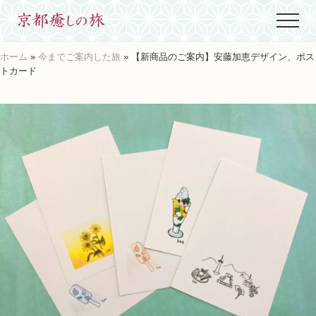
Menu
Skip
Skip
Skip
Menu
to
to
to
世
main
primary
footer
界
ホーム
»
今までご案内した旅
» 【新商品のご案内】安藤加恵デザイン、ポス
content
sidebar
に
トカード
た
っ
た
ひ
と
つ、
京
都
生
ま
れ
京
都
育
ち
の
案