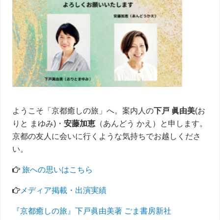
イ
ド
バ
ー
ようこそ「京都癒しの旅」へ。案内人の
下戸 眞由美
(お
りと まゆみ)・
安藤加恵
（あんどう かえ）と申します。
京都の友人に会いに行くような気持ちでお越しくださ
い。
旅への思いはこちら
メディア掲載・出演実績
『京都癒しの旅』下戸眞由美著 ごま書房新社