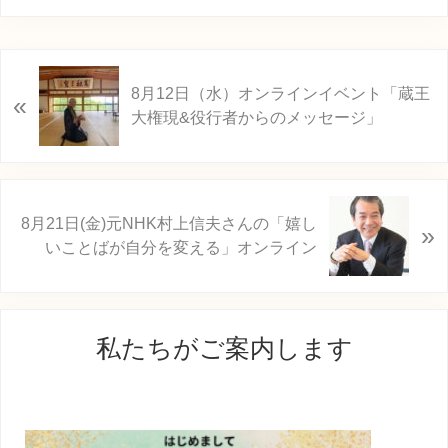
前
8月12日（水）オンラインイベント「蔵王
«
の
大権現&役行者からのメッセージ」
投
稿
:
次
8月21日(金)元NHK村上信夫さんの「嬉し
»
の
いことばが自分を変える」オンライン
投
稿
:
最
私たちがご案内します
初
の
サ