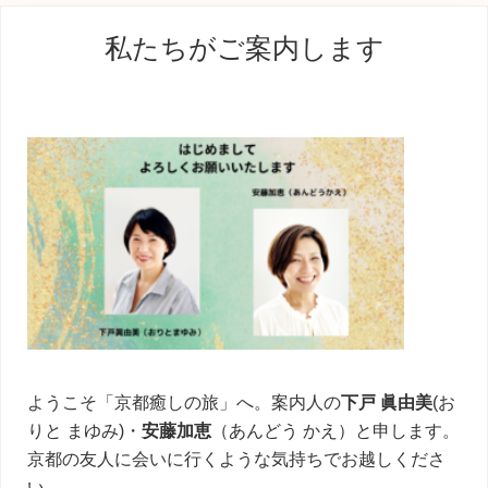
最
私たちがご案内します
初
の
サ
イ
ド
バ
ー
ようこそ「京都癒しの旅」へ。案内人の
下戸 眞由美
(お
りと まゆみ)・
安藤加恵
（あんどう かえ）と申します。
京都の友人に会いに行くような気持ちでお越しくださ
い。