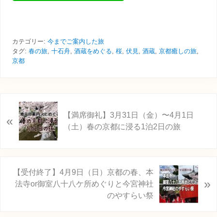
カテゴリー:
今までご案内した旅
タグ:
春の旅
,
十石舟
,
酒蔵をめぐる
,
桜
,
伏見
,
酒蔵
,
京都癒しの旅
,
京都
前
【満席御礼】3月31日（金）〜4月1日
«
の
（土）春の京都に浸る1泊2日の旅
投
稿
:
次
【受付終了】4月9日（日）京都の春、本
»
の
法寺or御室八十八ケ所めぐりと今宮神社
投
のやすらい祭
稿
: