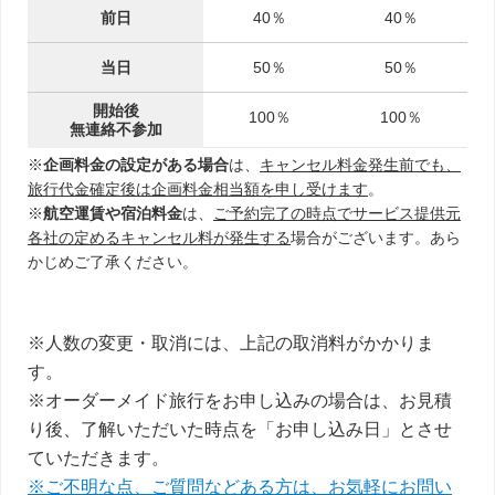
前日
40％
40％
当日
50％
50％
開始後
100％
100％
無連絡不参加
※
企画料金の設定がある場合
は、
キャンセル料金発生前でも、
旅行代金確定後は企画料金相当額を申し受けます
。
※
航空運賃や宿泊料金
は、
ご予約完了の時点でサービス提供元
各社の定めるキャンセル料が発生する
場合がございます。あら
かじめご了承ください。
※人数の変更・取消には、上記の取消料がかかりま
す。
※オーダーメイド旅行をお申し込みの場合は、お見積
り後、了解いただいた時点を「お申し込み日」とさせ
ていただきます。
※ご不明な点、ご質問などある方は、お気軽にお問い