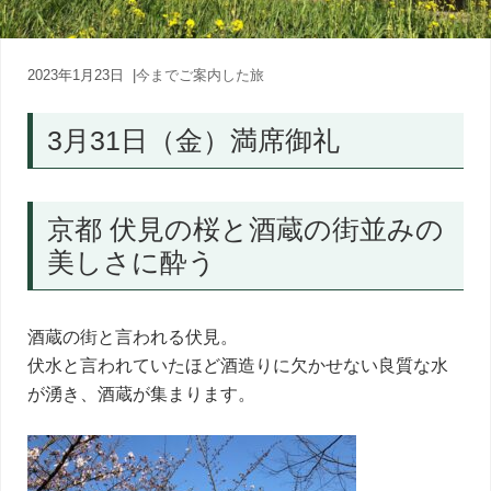
内
人
が
あ
2023年1月23日
|
今までご案内した旅
な
た
3月31日（金）満席御礼
に
寄
り
添
京都 伏見の桜と酒蔵の街並みの
う
癒
美しさに酔う
し
の
旅
酒蔵の街と言われる伏見。
伏水と言われていたほど酒造りに欠かせない良質な水
が湧き、酒蔵が集まります。