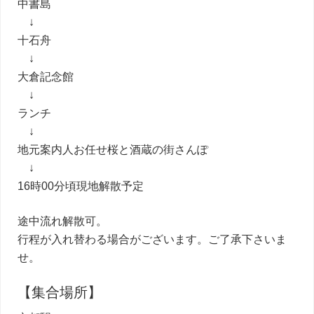
中書島
↓
十石舟
↓
大倉記念館
↓
ランチ
↓
地元案内人お任せ桜と酒蔵の街さんぽ
↓
16時00分頃現地解散予定
途中流れ解散可。
行程が入れ替わる場合がございます。ご了承下さいま
せ。
【集合場所】