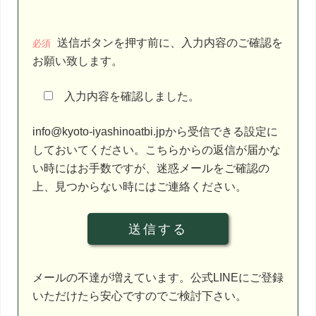
こ
送信ボタンを押す前に、入力内容のご確認を
の
必須
お願い致します。
フ
ィ
入力内容を確認しました。
ー
ル
info@kyoto-iyashinoatbi.jpから受信できる設定に
ド
しておいてください。こちらからの返信が届かな
は
い時にはお手数ですが、迷惑メールをご確認の
空
上、見つからない時にはご連絡ください。
の
ま
ま
に
し
メールの不達が増えています。公式LINEにご登録
て
いただけたら安心ですのでご検討下さい。
く