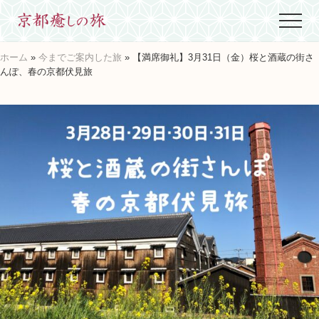
Menu
Skip
Skip
Skip
Menu
to
to
to
世
main
primary
footer
界
ホーム
»
今までご案内した旅
» 【満席御礼】3月31日（金）桜と酒蔵の街さ
content
sidebar
に
んぽ、春の京都伏見旅
た
っ
た
ひ
と
つ、
京
都
生
ま
れ
京
都
育
ち
の
案