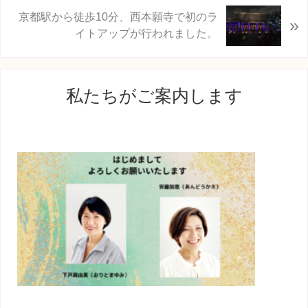
:
次
京都駅から徒歩10分、西本願寺で初のラ
»
の
イトアップが行われました。
投
稿
最
:
私たちがご案内します
初
の
サ
イ
ド
バ
ー