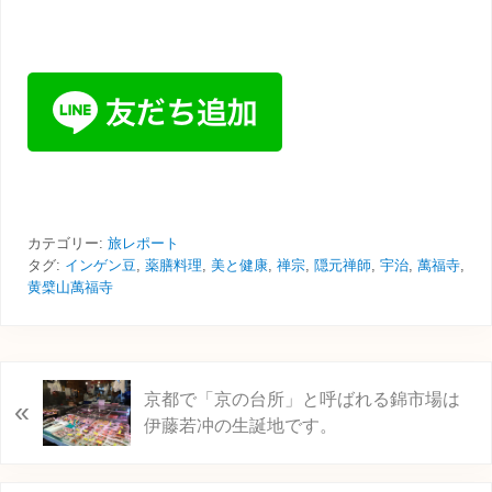
カテゴリー:
旅レポート
タグ:
インゲン豆
,
薬膳料理
,
美と健康
,
禅宗
,
隠元禅師
,
宇治
,
萬福寺
,
黄檗山萬福寺
前
京都で「京の台所」と呼ばれる錦市場は
«
の
伊藤若冲の生誕地です。
投
稿