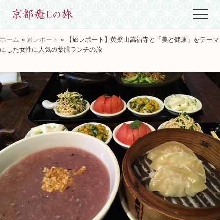
Menu
Skip
Skip
Skip
Menu
to
to
to
世
main
primary
footer
界
ホーム
»
旅レポート
» 【旅レポート】黄檗山萬福寺と「美と健康」をテーマ
content
sidebar
に
にした女性に人気の薬膳ランチの旅
た
っ
た
ひ
と
つ、
京
都
生
ま
れ
京
都
育
ち
の
案