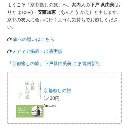
ようこそ「京都癒しの旅」へ。案内人の
下戸 眞由美
(お
りと まゆみ)・
安藤加恵
（あんどう かえ）と申します。
京都の友人に会いに行くような気持ちでお越しくださ
い。
旅への思いはこちら
メディア掲載・出演実績
『京都癒しの旅』下戸眞由美著 ごま書房新社
京都癒しの旅
1,430円
Amazon