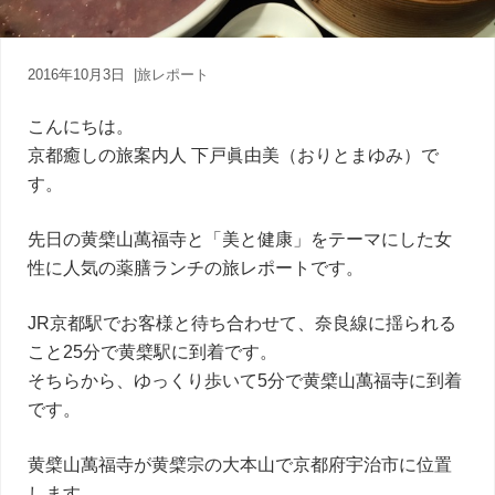
内
人
が
あ
2016年10月3日
|
旅レポート
な
た
こんにちは。
に
京都癒しの旅案内人 下戸眞由美（おりとまゆみ）で
寄
り
す。
添
う
先日の黄檗山萬福寺と「美と健康」をテーマにした女
癒
性に人気の薬膳ランチの旅レポートです。
し
の
旅
JR京都駅でお客様と待ち合わせて、奈良線に揺られる
こと25分で黄檗駅に到着です。
そちらから、ゆっくり歩いて5分で黄檗山萬福寺に到着
です。
黄檗山萬福寺が黄檗宗の大本山で京都府宇治市に位置
します。