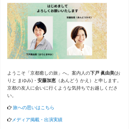
サ
イ
ド
バ
ー
ようこそ「京都癒しの旅」へ。案内人の
下戸 眞由美
(お
りと まゆみ)・
安藤加恵
（あんどう かえ）と申します。
京都の友人に会いに行くような気持ちでお越しくださ
い。
旅への思いはこちら
メディア掲載・出演実績