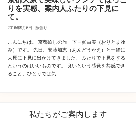
内
りを実感、案内人ふたりの下見に
人
が
て。
あ
な
2016年9月6日
|
旅創り
た
に
こんにちは。 京都癒しの旅、下戸眞由美（おりとまゆ
寄
り
み）です。 先日、安藤加恵（あんどうかえ）と一緒に
添
大原に下見に出かけてきました。 ふたりで下見をする
う
というのはいいものです。 良いという感覚を共感でき
癒
ること、ひとりでは気 …
し
の
旅
最
私たちがご案内します
初
の