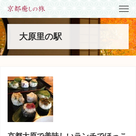
Menu
Skip
Skip
Skip
Menu
to
to
to
世
main
primary
footer
界
content
sidebar
に
た
大原里の駅
っ
た
ひ
と
つ、
京
都
生
ま
れ
京
都
育
ち
の
案
京都大原で美味しいランチでほっこ