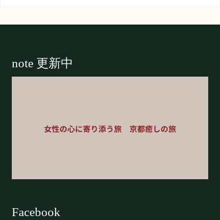
Footer
note 更新中
Facebook