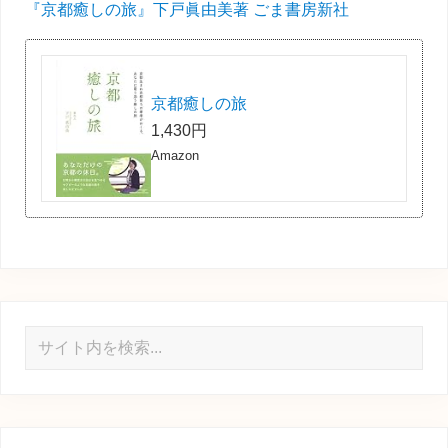
『京都癒しの旅』下戸眞由美著 ごま書房新社
京都癒しの旅
1,430円
Amazon
サ
イ
ト
内
を