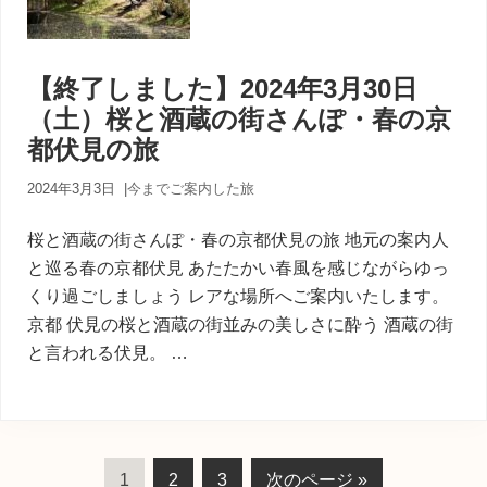
【終了しました】2024年3月30日
（土）桜と酒蔵の街さんぽ・春の京
都伏見の旅
2024年3月3日
|
今までご案内した旅
桜と酒蔵の街さんぽ・春の京都伏見の旅 地元の案内人
と巡る春の京都伏見 あたたかい春風を感じながらゆっ
くり過ごしましょう レアな場所へご案内いたします。
京都 伏見の桜と酒蔵の街並みの美しさに酔う 酒蔵の街
と言われる伏見。 …
ペ
ペ
ペ
移
1
2
3
次のページ »