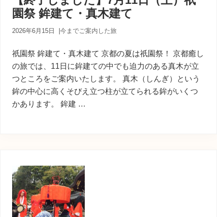
内
園祭 鉾建て・真木建て
人
が
あ
2026年6月15日
|
今までご案内した旅
な
た
祇園祭 鉾建て・真木建て 京都の夏は祇園祭！ 京都癒し
に
の旅では、11日に鉾建ての中でも迫力のある真木が立
寄
つところをご案内いたします。 真木（しんぎ）という
り
添
鉾の中心に高くそびえ立つ柱が立てられる鉾がいくつ
う
かあります。 鉾建 …
癒
し
の
旅