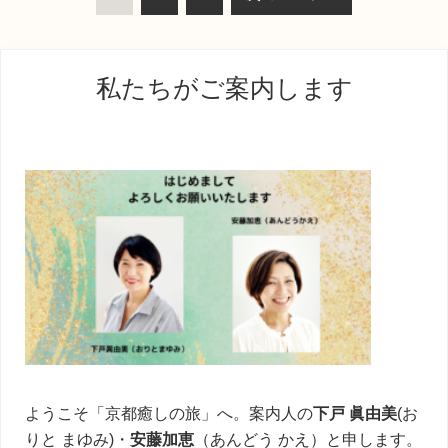
ー
ー
ー
動
ジ
ジ
ジ
最
私たちがご案内します
初
の
サ
イ
ド
バ
ー
ようこそ「京都癒しの旅」へ。案内人の
下戸 眞由美
(お
りと まゆみ)・
安藤加恵
（あんどう かえ）と申します。