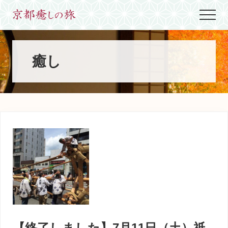
Menu
Skip
Skip
Skip
Menu
to
to
to
世
main
primary
footer
界
content
sidebar
に
た
癒し
っ
た
ひ
と
つ、
京
都
生
ま
れ
京
都
育
ち
の
案
【終了しました】7月11日（土）祇