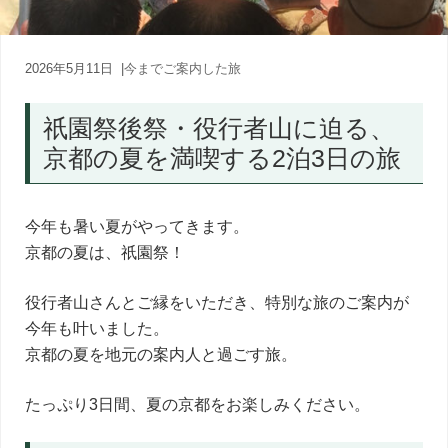
内
人
が
あ
2026年5月11日
|
今までご案内した旅
な
た
祇園祭後祭・役行者山に迫る、
に
寄
京都の夏を満喫する2泊3日の旅
り
添
う
癒
今年も暑い夏がやってきます。
し
京都の夏は、祇園祭！
の
旅
役行者山さんとご縁をいただき、特別な旅のご案内が
今年も叶いました。
京都の夏を地元の案内人と過ごす旅。
たっぷり3日間、夏の京都をお楽しみください。