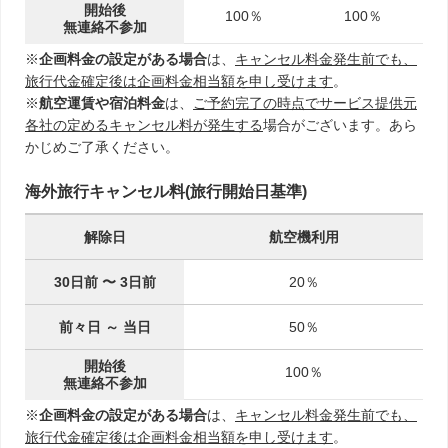
開始後
100％
100％
無連絡不参加
※
企画料金の設定がある場合
は、
キャンセル料金発生前でも、
旅行代金確定後は企画料金相当額を申し受けます
。
※
航空運賃や宿泊料金
は、
ご予約完了の時点でサービス提供元
各社の定めるキャンセル料が発生する
場合がございます。あら
かじめご了承ください。
海外旅行キャンセル料(旅行開始日基準)
解除日
航空機利用
30日前
〜
3日前
20％
前々日
～
当日
50％
開始後
100％
無連絡不参加
※
企画料金の設定がある場合
は、
キャンセル料金発生前でも、
旅行代金確定後は企画料金相当額を申し受けます
。