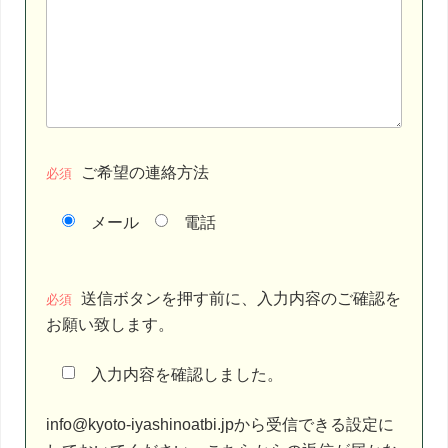
ご希望の連絡方法
必須
メール
電話
こ
送信ボタンを押す前に、入力内容のご確認を
の
必須
お願い致します。
フ
ィ
入力内容を確認しました。
ー
ル
info@kyoto-iyashinoatbi.jpから受信できる設定に
ド