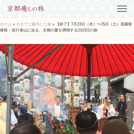
Menu
Skip
Skip
Skip
Menu
to
to
to
世
main
primary
footer
界
ホーム
»
今までご案内した旅
» 【終了】7月23日（木）〜25日（土）祇園祭
content
sidebar
に
後祭・役行者山に迫る、京都の夏を満喫する2泊3日の旅
た
っ
た
ひ
と
つ、
京
都
生
ま
れ
京
都
育
ち
の
案