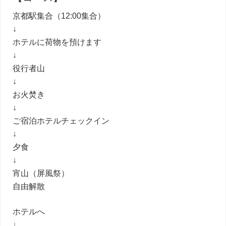
京都駅集合（12:00集合）
↓
ホテルに荷物を預けます
↓
役行者山
↓
お火焚き
↓
ご宿泊ホテルチェックイン
↓
夕食
↓
宵山（屏風祭）
自由解散
ホテルへ
↓