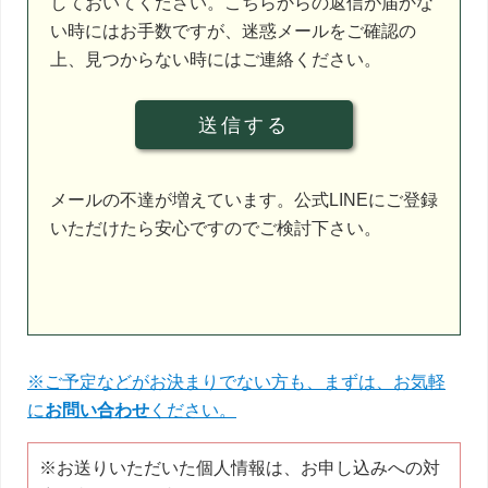
しておいてください。こちらからの返信が届かな
は
い時にはお手数ですが、迷惑メールをご確認の
空
上、見つからない時にはご連絡ください。
の
ま
ま
に
し
メールの不達が増えています。公式LINEにご登録
て
いただけたら安心ですのでご検討下さい。
く
だ
さ
い。
※ご予定などがお決まりでない方も、まずは、お気軽
に
お問い合わせ
ください。
※お送りいただいた個人情報は、お申し込みへの対