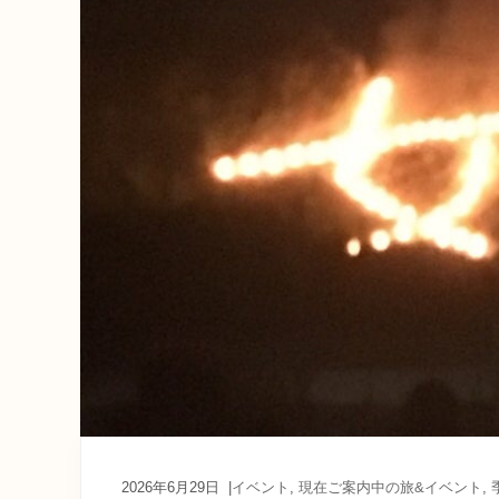
育
ち
の
案
内
人
が
あ
な
た
に
寄
り
添
う
癒
し
の
旅
2026年6月29日
|
イベント
,
現在ご案内中の旅&イベント
,