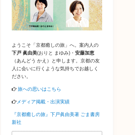
ド
バ
ー
ようこそ「京都癒しの旅」へ。案内人の
下戸 眞由美
(おりと まゆみ)・
安藤加恵
（あんどう かえ）と申します。京都の友
人に会いに行くような気持ちでお越しく
ださい。
旅への思いはこちら
メディア掲載・出演実績
『京都癒しの旅』下戸眞由美著 ごま書房
新社