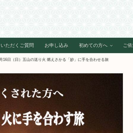
Header
Right
くいただくご質問
お申し込み
初めての方へ
ご依
8月16日（日）五山の送り火 燃えさかる「妙」に手を合わせる旅