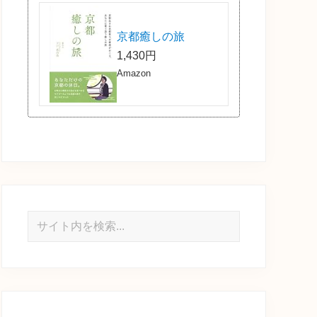
京都癒しの旅
1,430円
Amazon
サ
イ
ト
内
を
検