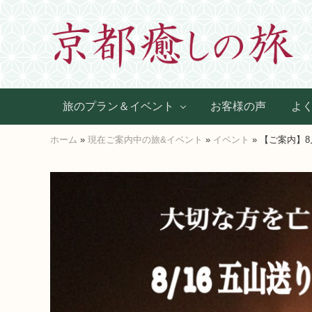
Skip
Skip
Skip
Skip
to
to
to
to
primary
main
primary
footer
navigation
content
sidebar
世
界
旅のプラン＆イベント
お客様の声
よ
に
た
ホーム
»
現在ご案内中の旅&イベント
»
イベント
» 【ご案内】
っ
た
ひ
と
つ、
京
都
生
ま
れ
京
都