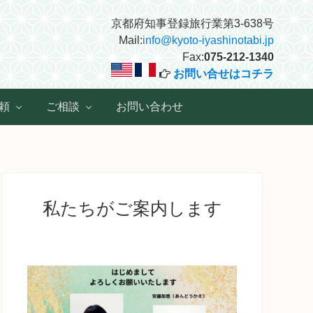
京都府知事登録旅行業第3-638号
Mail:
info@kyoto-iyashinotabi.jp
Fax:
075-212-1340
お問い合せはコチラ
頼
ご相談
お問い合わせ
最
初
私たちがご案内します
の
サ
イ