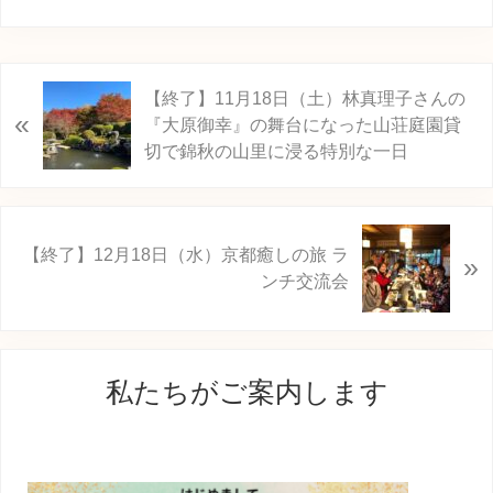
前
【終了】11月18日（土）林真理子さんの
«
の
『大原御幸』の舞台になった山荘庭園貸
投
切で錦秋の山里に浸る特別な一日
稿
:
次
【終了】12月18日（水）京都癒しの旅 ラ
»
の
ンチ交流会
投
稿
:
最
私たちがご案内します
初
の
サ