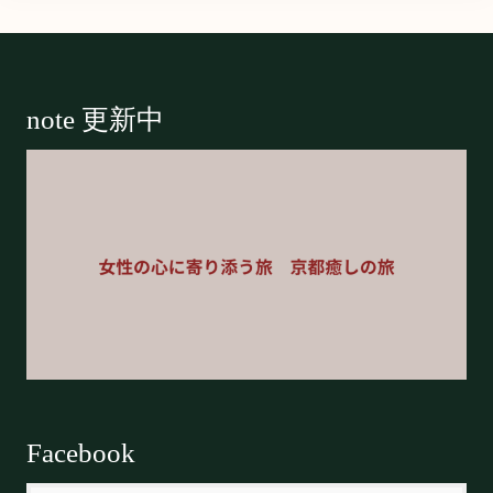
Footer
note 更新中
Facebook