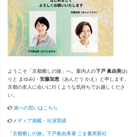
イ
ド
バ
ー
ようこそ「京都癒しの旅」へ。案内人の
下戸 眞由美
(お
りと まゆみ)・
安藤加恵
（あんどう かえ）と申します。
京都の友人に会いに行くような気持ちでお越しくださ
い。
旅への思いはこちら
メディア掲載・出演実績
『京都癒しの旅』下戸眞由美著 ごま書房新社