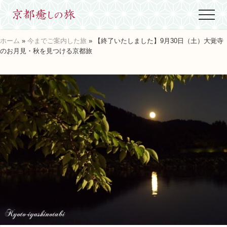
Menu
Skip
Skip
Skip
Menu
to
to
to
世
main
primary
footer
界
ホーム
»
今までご案内した旅
» 【終了いたしました】9月30日（土）大覚寺
content
sidebar
に
のお月見・秋を見つける京都旅
た
っ
た
ひ
と
つ、
京
都
生
ま
れ
京
都
育
ち
の
案