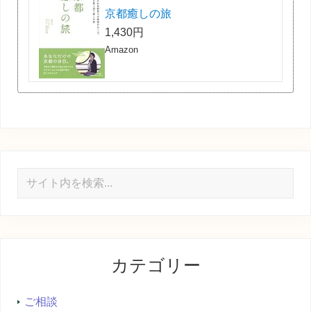
京都癒しの旅
1,430円
Amazon
サ
イ
ト
内
を
カテゴリー
検
索...
ご相談