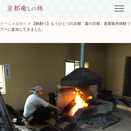
Menu
Skip
Skip
Skip
Menu
to
to
to
世
main
primary
footer
界
ホーム
»
旅創り
» 【旅創り】もうひとつの京都「森の京都」産業観光体験ツ
content
sidebar
に
アーに参加してきました。
た
っ
た
ひ
と
つ、
京
都
生
ま
れ
京
都
育
ち
の
案