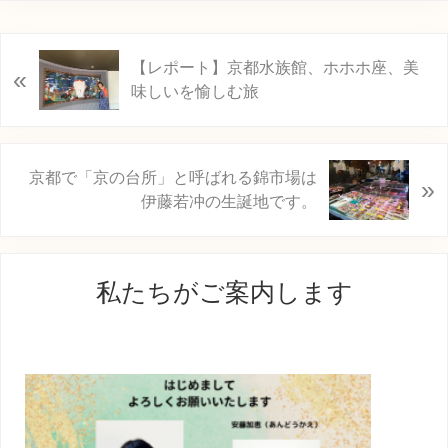
前
【レポート】京都水族館、ホホホ座、美
«
の
味しいを愉しむ旅
投
稿
:
次
京都で「京の台所」と呼ばれる錦市場は
»
の
伊藤若冲の生誕地です。
投
稿
最
:
私たちがご案内します
初
の
サ
イ