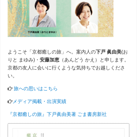
ド
バ
ー
ようこそ「京都癒しの旅」へ。案内人の
下戸 眞由美
(お
りと まゆみ)・
安藤加恵
（あんどう かえ）と申します。
京都の友人に会いに行くような気持ちでお越しくださ
い。
旅への思いはこちら
メディア掲載・出演実績
『京都癒しの旅』下戸眞由美著 ごま書房新社