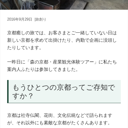
内
人
が
あ
2016年9月29日
|
旅創り
な
た
京都癒しの旅では、お客さまとご一緒していない日は
に
新しい京都を求めて出掛けたり、内勤で企画に没頭し
寄
り
たりしています。
添
う
一昨日に「森の京都・産業観光体験ツアー」に私たち
癒
案内人ふたりは参加してきました。
し
の
旅
もうひとつの京都ってご存知で
すか？
京都は社寺仏閣、花街、文化伝統などで語られます
が、それ以外にも素敵な京都がたくさんあります。