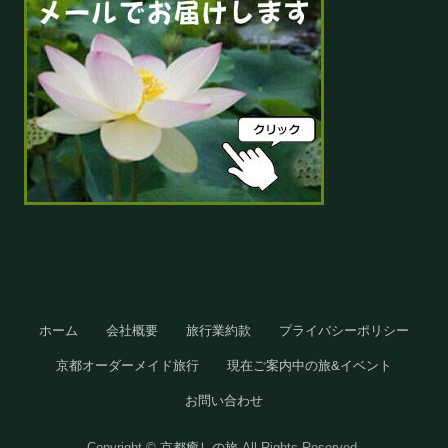
Site
ホーム
会社概要
旅行業約款
プライバシーポリシー
Footer
京都オーダーメイド旅行
現在ご案内中の旅&イベント
お問い合わせ
Copyright ©
京都癒しの旅
All Rights Reserved.