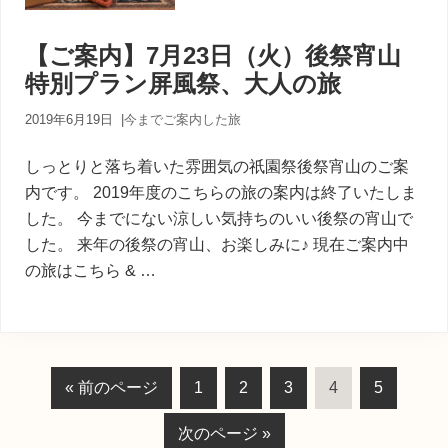
【ご案内】7月23日（火）後祭宵山
特別プラン屏風祭、大人の旅
2019年6月19日
|
今までご案内した旅
しっとりと落ち着いた雰囲気の祇園祭後祭宵山のご案
内です。 2019年度のこちらの旅の案内は終了いたしま
した。 今までにない涼しい気持ちのいい後祭の宵山で
した。 来年の後祭の宵山、お楽しみに♪ 現在ご案内中
の旅はこちら & …
移
ペ
ペ
ペ
ペ
ペ
«
前のページ
1
2
3
4
5
動
ー
ー
ー
ー
ー
移
次のページ »
ジ
ジ
ジ
ジ
ジ