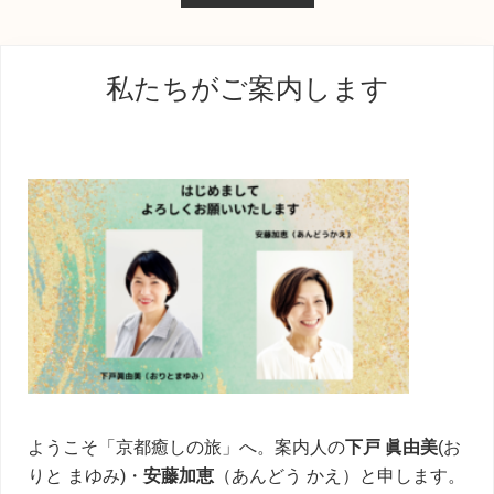
動
最
私たちがご案内します
初
の
サ
イ
ド
バ
ー
ようこそ「京都癒しの旅」へ。案内人の
下戸 眞由美
(お
りと まゆみ)・
安藤加恵
（あんどう かえ）と申します。