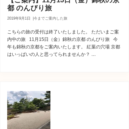
内
都 のんびり旅
人
が
あ
2019年9月1日
|
今までご案内した旅
な
た
こちらの旅の受付は終了いたしました。 ただいまご案
に
内中の旅 11月15日（金）錦秋の京都 のんびり旅 今
寄
年も錦秋の京都をご案内いたします。 紅葉の穴場 京都
り
添
はいっぱいの人と思ってられませんか？ …
う
癒
し
の
旅