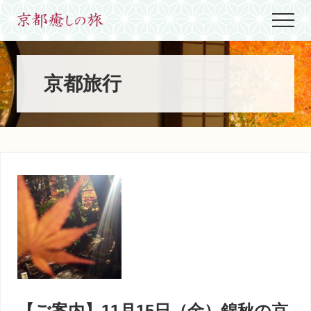
Menu
Skip
Skip
Skip
Menu
to
to
to
世
main
primary
footer
界
content
sidebar
に
た
京都旅行
っ
た
ひ
と
つ、
京
都
生
ま
れ
京
都
育
ち
の
案
【ご案内】11月15日（金）錦秋の京