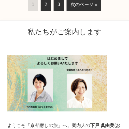
ペ
ペ
ペ
移
1
2
3
次のページ »
ー
ー
ー
動
ジ
ジ
ジ
最
私たちがご案内します
初
の
サ
イ
ド
バ
ー
ようこそ「京都癒しの旅」へ。案内人の
下戸 眞由美
(お