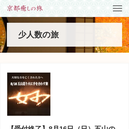
Menu
Skip
Skip
Skip
Menu
to
to
to
世
main
primary
footer
界
content
sidebar
に
た
少人数の旅
っ
た
ひ
と
つ、
京
都
生
ま
れ
京
都
育
ち
の
案
【受付終了】8月16日（日）五山の