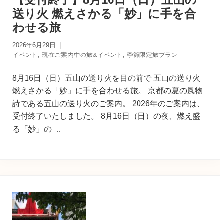
内
送り火 燃えさかる「妙」に手を合
人
が
わせる旅
あ
な
2026年6月29日
|
た
イベント
,
現在ご案内中の旅&イベント
,
季節限定旅プラン
に
寄
8月16日（日）五山の送り火を目の前で 五山の送り火
り
添
燃えさかる「妙」に手を合わせる旅。 京都の夏の風物
う
詩である五山の送り火のご案内。 2026年のご案内は、
癒
受付終了いたしました。 8月16日（日）の夜、燃え盛
し
る「妙」の …
の
旅